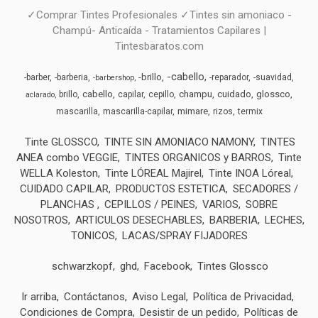
✓Comprar Tintes Profesionales ✓Tintes sin amoniaco -
Champú- Anticaída - Tratamientos Capilares |
Tintesbaratos.com
-cabello
-brillo
-barber
-barberia
-reparador
-suavidad
-barbershop
cabello
champu
cuidado
glossco
brillo
capilar
cepillo
aclarado
mimare
mascarilla
mascarilla-capilar
rizos
termix
Tinte GLOSSCO
TINTE SIN AMONIACO NAMONY
TINTES
ANEA combo VEGGIE
TINTES ORGANICOS y BARROS
Tinte
WELLA Koleston
Tinte LÓREAL Majirel
Tinte INOA Lóreal
CUIDADO CAPILAR
PRODUCTOS ESTETICA
SECADORES /
PLANCHAS
CEPILLOS / PEINES
VARIOS
SOBRE
NOSOTROS
ARTICULOS DESECHABLES
BARBERIA
LECHES,
TONICOS
LACAS/SPRAY FIJADORES
schwarzkopf
ghd
Facebook
Tintes Glossco
Ir arriba
Contáctanos
Aviso Legal
Política de Privacidad
Condiciones de Compra
Desistir de un pedido
Políticas de