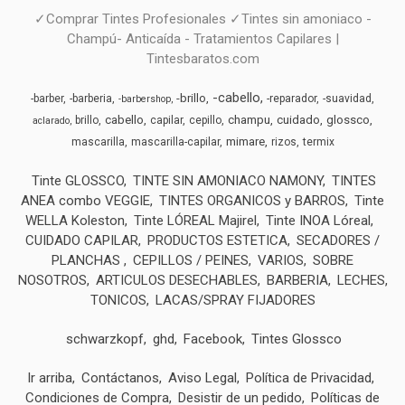
✓Comprar Tintes Profesionales ✓Tintes sin amoniaco -
Champú- Anticaída - Tratamientos Capilares |
Tintesbaratos.com
-cabello
-brillo
-barber
-barberia
-reparador
-suavidad
-barbershop
cabello
champu
cuidado
glossco
brillo
capilar
cepillo
aclarado
mimare
mascarilla
mascarilla-capilar
rizos
termix
Tinte GLOSSCO
TINTE SIN AMONIACO NAMONY
TINTES
ANEA combo VEGGIE
TINTES ORGANICOS y BARROS
Tinte
WELLA Koleston
Tinte LÓREAL Majirel
Tinte INOA Lóreal
CUIDADO CAPILAR
PRODUCTOS ESTETICA
SECADORES /
PLANCHAS
CEPILLOS / PEINES
VARIOS
SOBRE
NOSOTROS
ARTICULOS DESECHABLES
BARBERIA
LECHES,
TONICOS
LACAS/SPRAY FIJADORES
schwarzkopf
ghd
Facebook
Tintes Glossco
Ir arriba
Contáctanos
Aviso Legal
Política de Privacidad
Condiciones de Compra
Desistir de un pedido
Políticas de