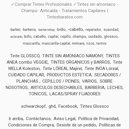
✓Comprar Tintes Profesionales ✓Tintes sin amoniaco -
Champú- Anticaída - Tratamientos Capilares |
Tintesbaratos.com
-cabello
-brillo
-barber
-barberia
-reparador
-suavidad
-barbershop
cabello
champu
cuidado
glossco
brillo
capilar
cepillo
aclarado
mimare
mascarilla
mascarilla-capilar
rizos
termix
Tinte GLOSSCO
TINTE SIN AMONIACO NAMONY
TINTES
ANEA combo VEGGIE
TINTES ORGANICOS y BARROS
Tinte
WELLA Koleston
Tinte LÓREAL Majirel
Tinte INOA Lóreal
CUIDADO CAPILAR
PRODUCTOS ESTETICA
SECADORES /
PLANCHAS
CEPILLOS / PEINES
VARIOS
SOBRE
NOSOTROS
ARTICULOS DESECHABLES
BARBERIA
LECHES,
TONICOS
LACAS/SPRAY FIJADORES
schwarzkopf
ghd
Facebook
Tintes Glossco
Ir arriba
Contáctanos
Aviso Legal
Política de Privacidad
Condiciones de Compra
Desistir de un pedido
Políticas de