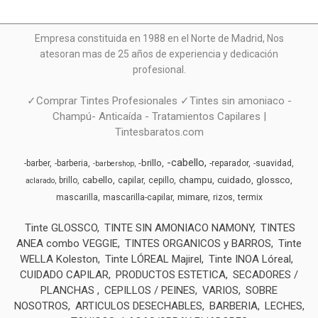
Empresa constituida en 1988 en el Norte de Madrid, N
os
atesoran mas de 25 años de experiencia y dedicación
profesional.
✓Comprar Tintes Profesionales ✓Tintes sin amoniaco -
Champú- Anticaída - Tratamientos Capilares |
Tintesbaratos.com
-cabello
-brillo
-barber
-barberia
-reparador
-suavidad
-barbershop
cabello
champu
cuidado
glossco
brillo
capilar
cepillo
aclarado
mimare
mascarilla
mascarilla-capilar
rizos
termix
Tinte GLOSSCO
TINTE SIN AMONIACO NAMONY
TINTES
ANEA combo VEGGIE
TINTES ORGANICOS y BARROS
Tinte
WELLA Koleston
Tinte LÓREAL Majirel
Tinte INOA Lóreal
CUIDADO CAPILAR
PRODUCTOS ESTETICA
SECADORES /
PLANCHAS
CEPILLOS / PEINES
VARIOS
SOBRE
NOSOTROS
ARTICULOS DESECHABLES
BARBERIA
LECHES,