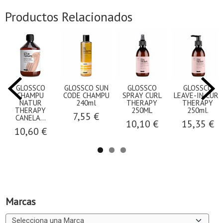
Productos Relacionados
GLOSSCO
GLOSSCO SUN
GLOSSCO
GLOSSCO
CHAMPU
CODE CHAMPU
SPRAY CURL
LEAVE-IN CURL
NATUR
240ml
THERAPY
THERAPY
THERAPY
250ML
250ml.
7,55 €
CANELA...
10,10 €
15,35 €
10,60 €
Marcas