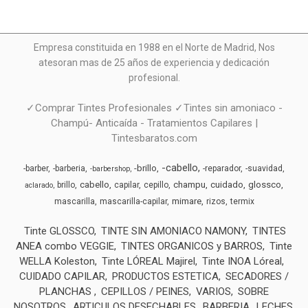
Empresa constituida en 1988 en el Norte de Madrid, N
os
atesoran mas de 25 años de experiencia y dedicación
profesional.
✓Comprar Tintes Profesionales ✓Tintes sin amoniaco -
Champú- Anticaída - Tratamientos Capilares |
Tintesbaratos.com
-cabello
-brillo
-barber
-barberia
-reparador
-suavidad
-barbershop
cabello
champu
cuidado
glossco
brillo
capilar
cepillo
aclarado
mimare
mascarilla
mascarilla-capilar
rizos
termix
Tinte GLOSSCO
TINTE SIN AMONIACO NAMONY
TINTES
ANEA combo VEGGIE
TINTES ORGANICOS y BARROS
Tinte
WELLA Koleston
Tinte LÓREAL Majirel
Tinte INOA Lóreal
CUIDADO CAPILAR
PRODUCTOS ESTETICA
SECADORES /
PLANCHAS
CEPILLOS / PEINES
VARIOS
SOBRE
NOSOTROS
ARTICULOS DESECHABLES
BARBERIA
LECHES,