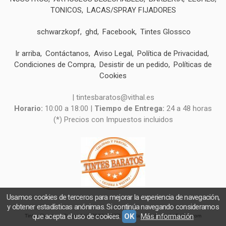
TONICOS
LACAS/SPRAY FIJADORES
schwarzkopf
ghd
Facebook
Tintes Glossco
Ir arriba
Contáctanos
Aviso Legal
Política de Privacidad
Condiciones de Compra
Desistir de un pedido
Políticas de
Cookies
| tintesbaratos@vithal.es
Horario:
10:00 a 18:00 |
Tiempo de Entrega:
24 a 48 horas
(*) Precios con Impuestos incluidos
Usamos cookies de terceros para mejorar la experiencia de navegación,
y obtener estadísticas anónimas. Si continúa navegando consideramos
que acepta el uso de cookies.
OK
Más información
Tintes Baratos
- Copyright © 2026 [9027] - Con la tecnología de Palbin.com