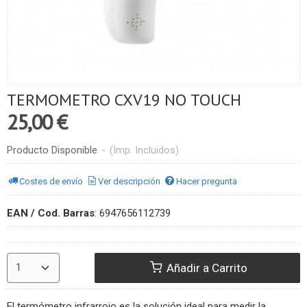
TERMOMETRO CXV19 NO TOUCH
25,00 €
Producto Disponible
-
(Imp. Incluidos)
Costes de envío
Ver descripción
Hacer pregunta
EAN / Cod. Barras
:
6947656112739
Añadir a Carrito
El termómetro infrarrojo es la solución ideal para medir la