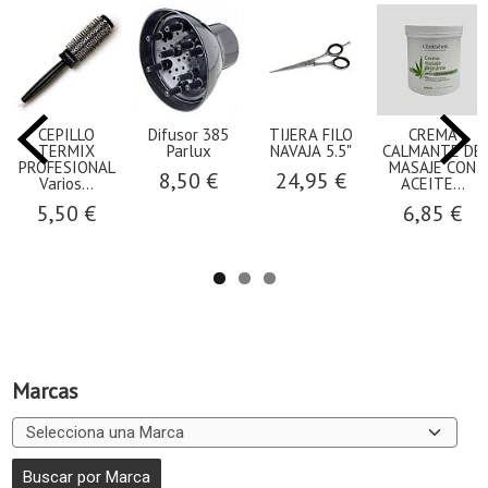
CEPILLO
Difusor 385
TIJERA FILO
CREMA
TERMIX
Parlux
NAVAJA 5.5"
CALMANTE DE
PROFESIONAL
MASAJE CON
8,50 €
24,95 €
Varios...
ACEITE...
5,50 €
6,85 €
Marcas