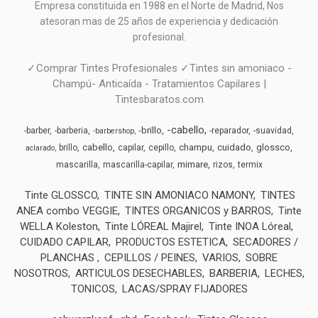
Empresa constituida en 1988 en el Norte de Madrid, N
os
atesoran mas de 25 años de experiencia y dedicación
profesional.
✓Comprar Tintes Profesionales ✓Tintes sin amoniaco -
Champú- Anticaída - Tratamientos Capilares |
Tintesbaratos.com
-cabello
-brillo
-barber
-barberia
-reparador
-suavidad
-barbershop
cabello
champu
cuidado
glossco
brillo
capilar
cepillo
aclarado
mimare
mascarilla
mascarilla-capilar
rizos
termix
Tinte GLOSSCO
TINTE SIN AMONIACO NAMONY
TINTES
ANEA combo VEGGIE
TINTES ORGANICOS y BARROS
Tinte
WELLA Koleston
Tinte LÓREAL Majirel
Tinte INOA Lóreal
CUIDADO CAPILAR
PRODUCTOS ESTETICA
SECADORES /
PLANCHAS
CEPILLOS / PEINES
VARIOS
SOBRE
NOSOTROS
ARTICULOS DESECHABLES
BARBERIA
LECHES,
TONICOS
LACAS/SPRAY FIJADORES