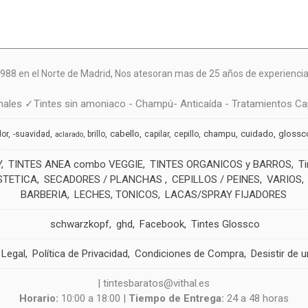
988 en el Norte de Madrid, N
os atesoran mas de 25 años de experiencia 
ales ✓Tintes sin amoniaco - Champú- Anticaída - Tratamientos Cap
cabello
champu
cuidado
glossc
dor
-suavidad
brillo
capilar
cepillo
aclarado
Y
TINTES ANEA combo VEGGIE
TINTES ORGANICOS y BARROS
T
STETICA
SECADORES / PLANCHAS
CEPILLOS / PEINES
VARIOS
BARBERIA
LECHES, TONICOS
LACAS/SPRAY FIJADORES
schwarzkopf
ghd
Facebook
Tintes Glossco
 Legal
Política de Privacidad
Condiciones de Compra
Desistir de 
| tintesbaratos@vithal.es
Horario:
10:00 a 18:00 |
Tiempo de Entrega:
24 a 48 horas