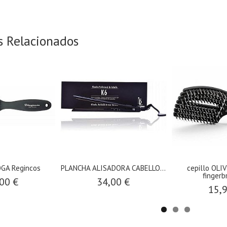
s Relacionados
OGA Regincos
PLANCHA ALISADORA CABELLO...
cepillo OLI
fingerbr
00 €
34,00 €
15,