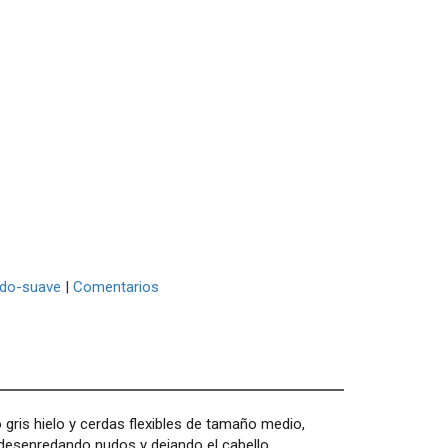
do-suave
|
Comentarios
o gris hielo y cerdas flexibles de tamaño medio,
, desenredando nudos y dejando el cabello