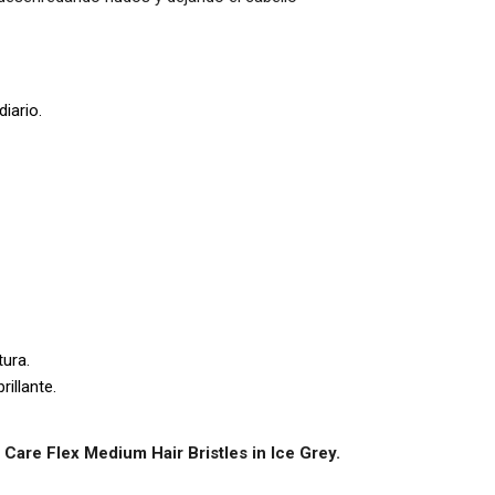
iario.
tura.
illante.
n Care Flex Medium Hair Bristles in Ice Grey.