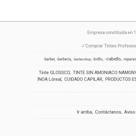
Empresa constituida en 1
✓Comprar Tintes Profesion
-cabello
-brillo
-barber
-barberia
-repara
-barbershop
Tinte GLOSSCO
TINTE SIN AMONIACO NAMON
INOA Lóreal
CUIDADO CAPILAR
PRODUCTOS E
Ir arriba
Contáctanos
Aviso