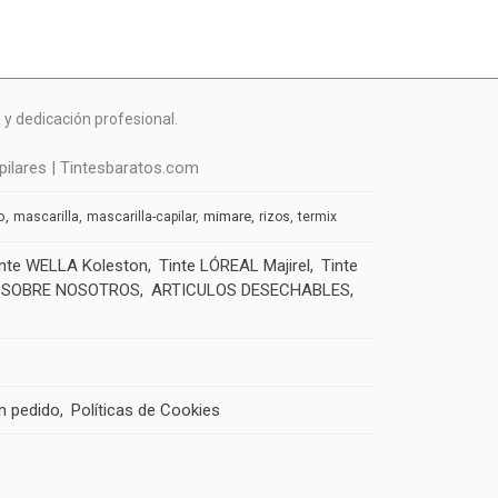
y dedicación profesional.
ilares | Tintesbaratos.com
o
mimare
mascarilla
mascarilla-capilar
rizos
termix
inte WELLA Koleston
Tinte LÓREAL Majirel
Tinte
SOBRE NOSOTROS
ARTICULOS DESECHABLES
un pedido
Políticas de Cookies