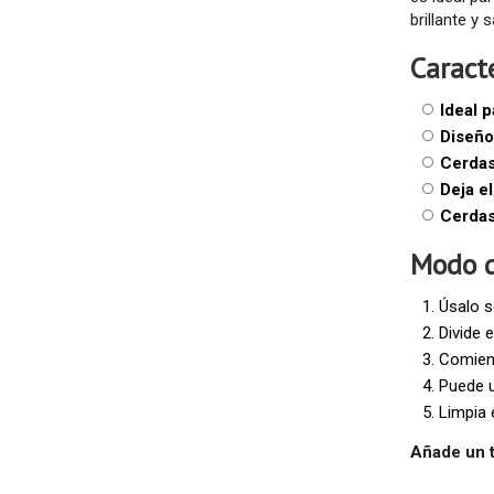
brillante y 
Caracte
Ideal p
Diseñ
Cerdas
Deja el
Cerdas
Modo d
Úsalo s
Divide 
Comienz
Puede u
Limpia 
Añade un t