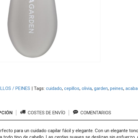
LLOS / PEINES
|
Tags:
cuidado
cepillos
olivia
garden
peines
acaba
PCIÓN
COSTES DE ENVÍO
COMENTARIOS
perfecto para un cuidado capilar fácil y elegante. Con un elegante ton
ra todo tipo de cabello. Las cerdas suaves se deslizan sin esfuerzo