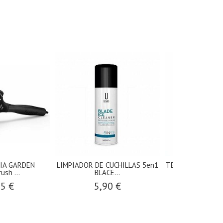
VIA GARDEN
LIMPIADOR DE CUCHILLAS 5en1
TERMIX GOLD ROS
ush ...
BLACE...
MM
95 €
5,90 €
12,9