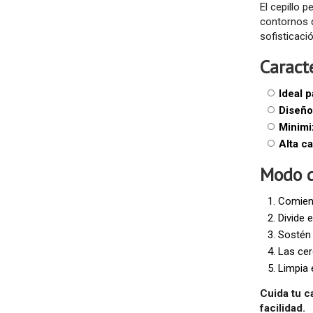
El cepillo 
contornos d
sofisticació
Caracte
Ideal p
Diseño 
Minimiz
Alta ca
Modo d
Comienz
Divide 
Sostén 
Las cer
Limpia 
Cuida tu c
facilidad.