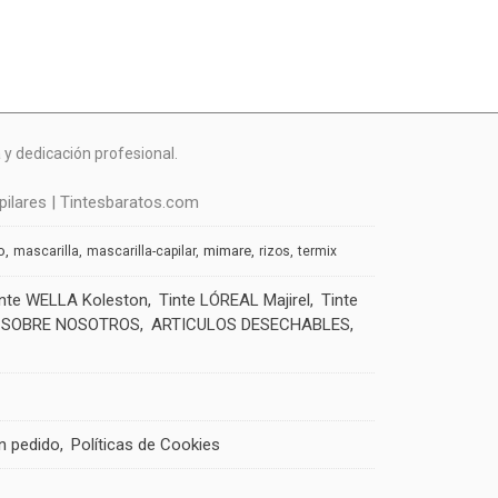
y dedicación profesional.
ilares | Tintesbaratos.com
o
mimare
mascarilla
mascarilla-capilar
rizos
termix
inte WELLA Koleston
Tinte LÓREAL Majirel
Tinte
SOBRE NOSOTROS
ARTICULOS DESECHABLES
un pedido
Políticas de Cookies