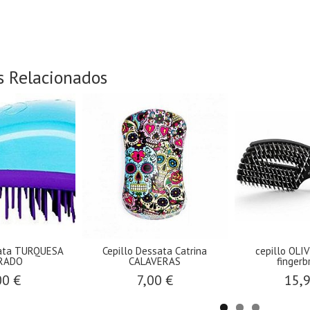
s Relacionados
sata TURQUESA
Cepillo Dessata Catrina
cepillo OLI
RADO
CALAVERAS
fingerbr
00 €
7,00 €
15,