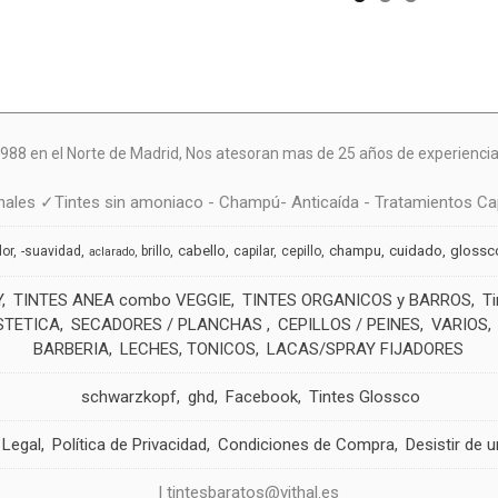
988 en el Norte de Madrid, N
os atesoran mas de 25 años de experiencia 
ales ✓Tintes sin amoniaco - Champú- Anticaída - Tratamientos Cap
cabello
champu
cuidado
glossc
dor
-suavidad
brillo
capilar
cepillo
aclarado
Y
TINTES ANEA combo VEGGIE
TINTES ORGANICOS y BARROS
T
STETICA
SECADORES / PLANCHAS
CEPILLOS / PEINES
VARIOS
BARBERIA
LECHES, TONICOS
LACAS/SPRAY FIJADORES
schwarzkopf
ghd
Facebook
Tintes Glossco
 Legal
Política de Privacidad
Condiciones de Compra
Desistir de 
| tintesbaratos@vithal.es