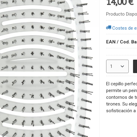
14,00 €
Producto Dispo
Costes de e
EAN / Cod. Ba
El cepillo perf
permite un pei
contornos de tu
tirones. Su ele
sofisticación a 