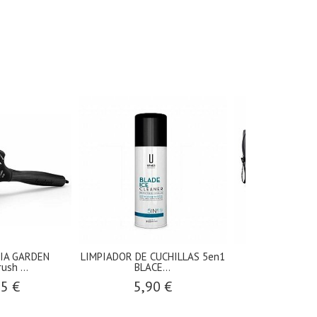
VIA GARDEN
LIMPIADOR DE CUCHILLAS 5en1
TERMIX PACK 
ush ...
BLACE...
PRACTIC
95 €
5,90 €
38,00 €