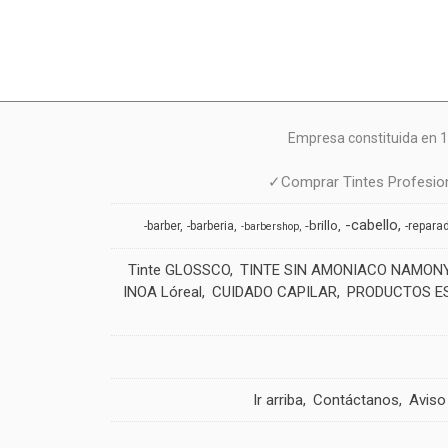
Empresa constituida en 1
✓Comprar Tintes Profesion
-cabello
-brillo
-barber
-barberia
-repara
-barbershop
Tinte GLOSSCO
TINTE SIN AMONIACO NAMON
INOA Lóreal
CUIDADO CAPILAR
PRODUCTOS E
Ir arriba
Contáctanos
Aviso