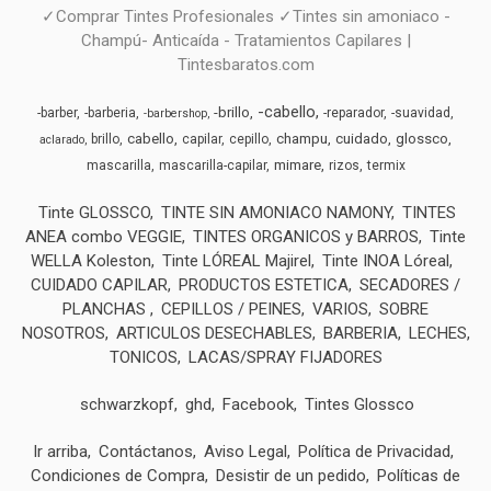
✓Comprar Tintes Profesionales ✓Tintes sin amoniaco -
Champú- Anticaída - Tratamientos Capilares |
Tintesbaratos.com
-cabello
-brillo
-barber
-barberia
-reparador
-suavidad
-barbershop
cabello
champu
cuidado
glossco
brillo
capilar
cepillo
aclarado
mimare
mascarilla
mascarilla-capilar
rizos
termix
Tinte GLOSSCO
TINTE SIN AMONIACO NAMONY
TINTES
ANEA combo VEGGIE
TINTES ORGANICOS y BARROS
Tinte
WELLA Koleston
Tinte LÓREAL Majirel
Tinte INOA Lóreal
CUIDADO CAPILAR
PRODUCTOS ESTETICA
SECADORES /
PLANCHAS
CEPILLOS / PEINES
VARIOS
SOBRE
NOSOTROS
ARTICULOS DESECHABLES
BARBERIA
LECHES,
TONICOS
LACAS/SPRAY FIJADORES
schwarzkopf
ghd
Facebook
Tintes Glossco
Ir arriba
Contáctanos
Aviso Legal
Política de Privacidad
Condiciones de Compra
Desistir de un pedido
Políticas de