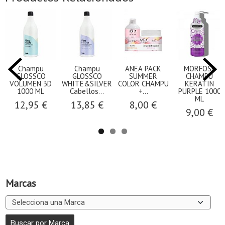
Champu
Champu
ANEA PACK
MORFOSE
GLOSSCO
GLOSSCO
SUMMER
CHAMPU
VOLUMEN 3D
WHITE&SILVER
COLOR CHAMPU
KERATIN
1000 ML
Cabellos...
+...
PURPLE 1000
ML
12,95 €
13,85 €
8,00 €
9,00 €
Marcas