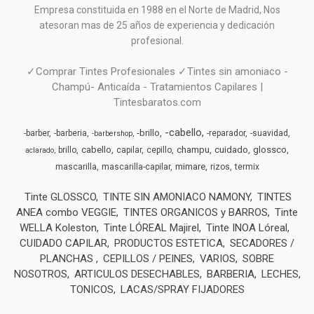
Empresa constituida en 1988 en el Norte de Madrid, N
os
atesoran mas de 25 años de experiencia y dedicación
profesional.
✓Comprar Tintes Profesionales ✓Tintes sin amoniaco -
Champú- Anticaída - Tratamientos Capilares |
Tintesbaratos.com
-cabello
-brillo
-barber
-barberia
-reparador
-suavidad
-barbershop
cabello
champu
cuidado
glossco
brillo
capilar
cepillo
aclarado
mimare
mascarilla
mascarilla-capilar
rizos
termix
Tinte GLOSSCO
TINTE SIN AMONIACO NAMONY
TINTES
ANEA combo VEGGIE
TINTES ORGANICOS y BARROS
Tinte
WELLA Koleston
Tinte LÓREAL Majirel
Tinte INOA Lóreal
CUIDADO CAPILAR
PRODUCTOS ESTETICA
SECADORES /
PLANCHAS
CEPILLOS / PEINES
VARIOS
SOBRE
NOSOTROS
ARTICULOS DESECHABLES
BARBERIA
LECHES,
TONICOS
LACAS/SPRAY FIJADORES