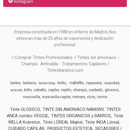
Instagram
Empresa constituida en 1988 en el Norte de Madrid, N
os
atesoran mas de 25 años de experiencia y dedicación
profesional.
✓Comprar Tintes Profesionales ✓Tintes sin amoniaco -
Champú- Anticaída - Tratamientos Capilares |
Tintesbaratos.com
-cabello
-brillo
-barber
-barberia
-reparador
-suavidad
-barbershop
cabello
champu
cuidado
glossco
brillo
capilar
cepillo
aclarado
mimare
mascarilla
mascarilla-capilar
rizos
termix
Tinte GLOSSCO
TINTE SIN AMONIACO NAMONY
TINTES
ANEA combo VEGGIE
TINTES ORGANICOS y BARROS
Tinte
WELLA Koleston
Tinte LÓREAL Majirel
Tinte INOA Lóreal
CUIDADO CAPILAR
PRODUCTOS ESTETICA
SECADORES /