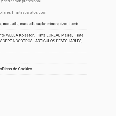
y dedicación profesional.
ilares | Tintesbaratos.com
o
mimare
mascarilla
mascarilla-capilar
rizos
termix
inte WELLA Koleston
Tinte LÓREAL Majirel
Tinte
SOBRE NOSOTROS
ARTICULOS DESECHABLES
olíticas de Cookies