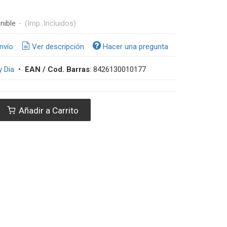
nible
-
(Imp. Incluidos)
nvío
Ver descripción
Hacer una pregunta
 Dia
•
EAN / Cod. Barras
:
8426130010177
Añadir a Carrito