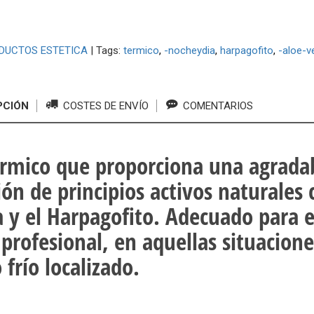
DUCTOS ESTETICA
|
Tags:
termico
-nocheydia
harpagofito
-aloe-v
PCIÓN
COSTES DE ENVÍO
COMENTARIOS
érmico que proporciona una agradab
ión de principios activos naturales
a y el Harpagofito. Adecuado para e
profesional, en aquellas situacione
 frío localizado.