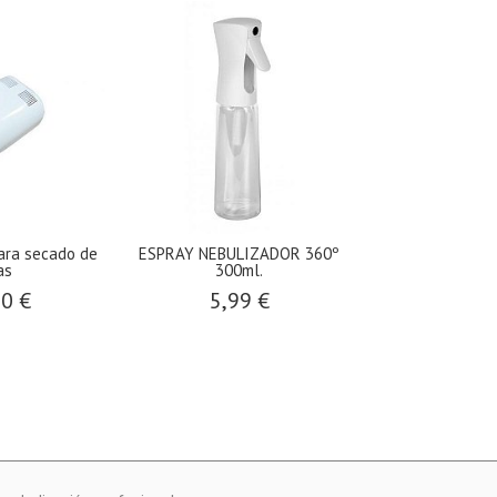
ra secado de
ESPRAY NEBULIZADOR 360º
Gel natural A
as
300ml.
ROSA.
00 €
5,99 €
5,45