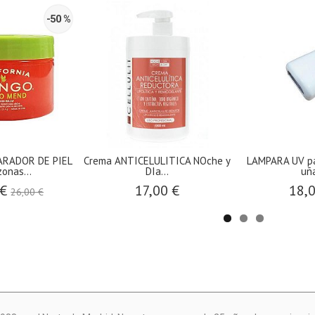
-50 %
RADOR DE PIEL
Crema ANTICELULITICA NOche y
LAMPARA UV pa
zonas...
DIa...
uñ
 €
17,00 €
18,
26,00 €