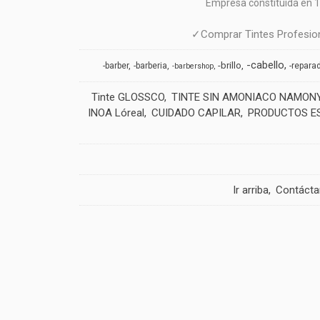
Empresa constituida en 1
✓Comprar Tintes Profesion
-cabello
-brillo
-barber
-barberia
-repara
-barbershop
Tinte GLOSSCO
TINTE SIN AMONIACO NAMON
INOA Lóreal
CUIDADO CAPILAR
PRODUCTOS E
Ir arriba
Contáct