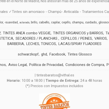
988 en el Norte de Madrid, N
os atesoran mas de 25 años de experiencia 
ales ✓Tintes sin amoniaco - Champú- Anticaída - Tratamientos Cap
cabello
champu
cuidado
glossc
dor
-suavidad
brillo
capilar
cepillo
aclarado
Y
TINTES ANEA combo VEGGIE
TINTES ORGANICOS y BARROS
T
STETICA
SECADORES / PLANCHAS
CEPILLOS / PEINES
VARIOS
BARBERIA
LECHES, TONICOS
LACAS/SPRAY FIJADORES
schwarzkopf
ghd
Facebook
Tintes Glossco
anos
Aviso Legal
Política de Privacidad
Condiciones de Compra
P
| tintesbaratos@vithal.es
Horario:
10:00 a 18:00 |
Tiempo de Entrega:
24 a 48 horas
(*) Precios con Impuestos incluidos