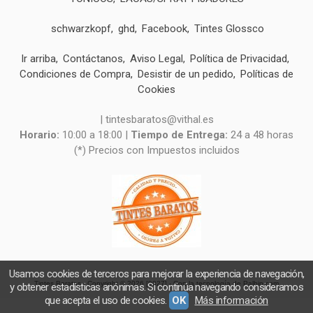
schwarzkopf
ghd
Facebook
Tintes Glossco
Ir arriba
Contáctanos
Aviso Legal
Política de Privacidad
Condiciones de Compra
Desistir de un pedido
Políticas de
Cookies
| tintesbaratos@vithal.es
Horario:
10:00 a 18:00 |
Tiempo de Entrega:
24 a 48 horas
(*) Precios con Impuestos incluidos
Usamos cookies de terceros para mejorar la experiencia de navegación,
Tintes Baratos
- Copyright © 2026 [9027] - Con la tecnología de Palbin.com
y obtener estadísticas anónimas. Si continúa navegando consideramos
que acepta el uso de cookies.
OK
Más información