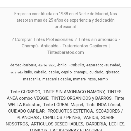
Empresa constituida en 1988 en el Norte de Madrid, N
os
atesoran mas de 25 años de experiencia y dedicación
profesional.
✓Comprar Tintes Profesionales ✓Tintes sin amoniaco -
Champú- Anticaída - Tratamientos Capilares |
Tintesbaratos.com
-cabello
-brillo
-barber
-barberia
-reparador
-suavidad
-barbershop
cabello
champu
cuidado
glossco
brillo
capilar
cepillo
aclarado
mimare
mascarilla
mascarilla-capilar
rizos
termix
Tinte GLOSSCO
TINTE SIN AMONIACO NAMONY
TINTES
ANEA combo VEGGIE
TINTES ORGANICOS y BARROS
Tinte
WELLA Koleston
Tinte LÓREAL Majirel
Tinte INOA Lóreal
CUIDADO CAPILAR
PRODUCTOS ESTETICA
SECADORES /
PLANCHAS
CEPILLOS / PEINES
VARIOS
SOBRE
NOSOTROS
ARTICULOS DESECHABLES
BARBERIA
LECHES,
TONICOS
LACAS/SPRAY FIJADORES