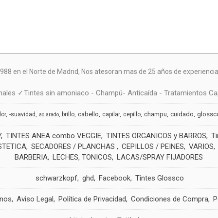
988 en el Norte de Madrid, N
os atesoran mas de 25 años de experiencia 
ales ✓Tintes sin amoniaco - Champú- Anticaída - Tratamientos Cap
cabello
champu
cuidado
glossc
dor
-suavidad
brillo
capilar
cepillo
aclarado
Y
TINTES ANEA combo VEGGIE
TINTES ORGANICOS y BARROS
T
STETICA
SECADORES / PLANCHAS
CEPILLOS / PEINES
VARIOS
BARBERIA
LECHES, TONICOS
LACAS/SPRAY FIJADORES
schwarzkopf
ghd
Facebook
Tintes Glossco
anos
Aviso Legal
Política de Privacidad
Condiciones de Compra
P