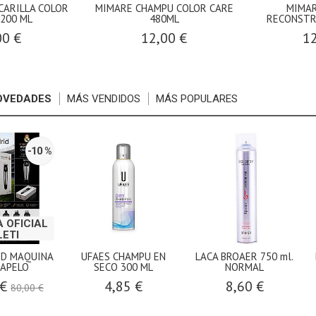
CARILLA COLOR
MIMARE CHAMPU COLOR CARE
MIMA
 200 ML
480ML
RECONSTR
00 €
12,00 €
12
OVEDADES
MÁS VENDIDOS
MÁS POPULARES
-10 %
 OFICIAL
LETI
ID MAQUINA
UFAES CHAMPU EN
LACA BROAER 750 ml.
APELO
SECO 300 ML
NORMAL
 €
4,85 €
8,60 €
80,00 €