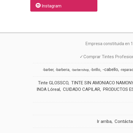
Instagram
Empresa constituida en 1
✓Comprar Tintes Profesion
-cabello
-brillo
-barber
-barberia
-repara
-barbershop
Tinte GLOSSCO
TINTE SIN AMONIACO NAMON
INOA Lóreal
CUIDADO CAPILAR
PRODUCTOS E
Ir arriba
Contáct