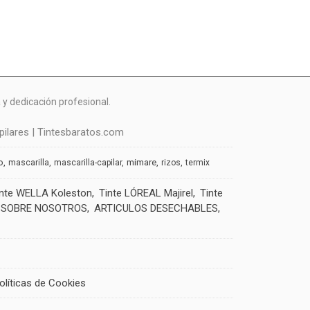
y dedicación profesional.
ilares | Tintesbaratos.com
o
mimare
mascarilla
mascarilla-capilar
rizos
termix
inte WELLA Koleston
Tinte LÓREAL Majirel
Tinte
SOBRE NOSOTROS
ARTICULOS DESECHABLES
olíticas de Cookies