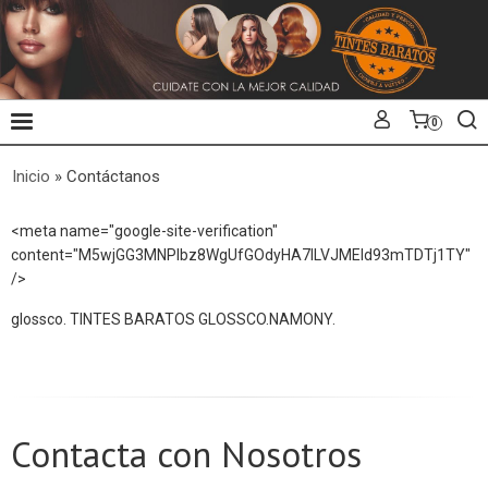
0
Inicio
»
Contáctanos
<meta name="google-site-verification"
content="M5wjGG3MNPlbz8WgUfGOdyHA7lLVJMEld93mTDTj1TY"
/>
glossco. TINTES BARATOS GLOSSCO.NAMONY.
Contacta con Nosotros