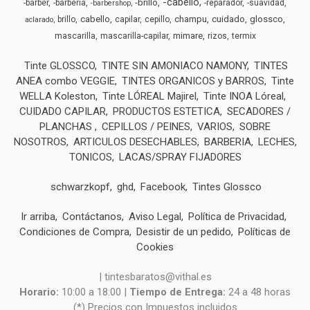
-cabello
-brillo
-barber
-barberia
-reparador
-suavidad
-barbershop
cabello
champu
cuidado
glossco
brillo
capilar
cepillo
aclarado
mimare
mascarilla
mascarilla-capilar
rizos
termix
Tinte GLOSSCO
TINTE SIN AMONIACO NAMONY
TINTES
ANEA combo VEGGIE
TINTES ORGANICOS y BARROS
Tinte
WELLA Koleston
Tinte LÓREAL Majirel
Tinte INOA Lóreal
CUIDADO CAPILAR
PRODUCTOS ESTETICA
SECADORES /
PLANCHAS
CEPILLOS / PEINES
VARIOS
SOBRE
NOSOTROS
ARTICULOS DESECHABLES
BARBERIA
LECHES,
TONICOS
LACAS/SPRAY FIJADORES
schwarzkopf
ghd
Facebook
Tintes Glossco
Ir arriba
Contáctanos
Aviso Legal
Política de Privacidad
Condiciones de Compra
Desistir de un pedido
Políticas de
Cookies
| tintesbaratos@vithal.es
Horario:
10:00 a 18:00 |
Tiempo de Entrega:
24 a 48 horas
(*) Precios con Impuestos incluidos