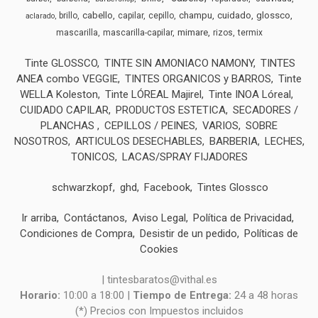
cabello
champu
cuidado
glossco
brillo
capilar
cepillo
aclarado
mimare
mascarilla
mascarilla-capilar
rizos
termix
Tinte GLOSSCO
TINTE SIN AMONIACO NAMONY
TINTES
ANEA combo VEGGIE
TINTES ORGANICOS y BARROS
Tinte
WELLA Koleston
Tinte LÓREAL Majirel
Tinte INOA Lóreal
CUIDADO CAPILAR
PRODUCTOS ESTETICA
SECADORES /
PLANCHAS
CEPILLOS / PEINES
VARIOS
SOBRE
NOSOTROS
ARTICULOS DESECHABLES
BARBERIA
LECHES,
TONICOS
LACAS/SPRAY FIJADORES
schwarzkopf
ghd
Facebook
Tintes Glossco
Ir arriba
Contáctanos
Aviso Legal
Política de Privacidad
Condiciones de Compra
Desistir de un pedido
Políticas de
Cookies
| tintesbaratos@vithal.es
Horario:
10:00 a 18:00 |
Tiempo de Entrega:
24 a 48 horas
(*) Precios con Impuestos incluidos