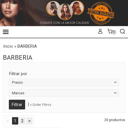
0
Inicio
»
BARBERIA
BARBERIA
Filtrar por
Precio
Marcas
|
x Quitar Filtros
20 productos
<
1
2
>