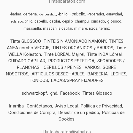
Tintesbaratos.com
-cabello
-brillo
-barber
-barberia
-reparador
-suavidad
-barbershop
cabello
champu
cuidado
glossco
brillo
capilar
cepillo
aclarado
mimare
mascarilla
mascarilla-capilar
rizos
termix
Tinte GLOSSCO
TINTE SIN AMONIACO NAMONY
TINTES
ANEA combo VEGGIE
TINTES ORGANICOS y BARROS
Tinte
WELLA Koleston
Tinte LÓREAL Majirel
Tinte INOA Lóreal
CUIDADO CAPILAR
PRODUCTOS ESTETICA
SECADORES /
PLANCHAS
CEPILLOS / PEINES
VARIOS
SOBRE
NOSOTROS
ARTICULOS DESECHABLES
BARBERIA
LECHES,
TONICOS
LACAS/SPRAY FIJADORES
schwarzkopf
ghd
Facebook
Tintes Glossco
Ir arriba
Contáctanos
Aviso Legal
Política de Privacidad
Condiciones de Compra
Desistir de un pedido
Políticas de
Cookies
| tintesbaratos@vithal.es