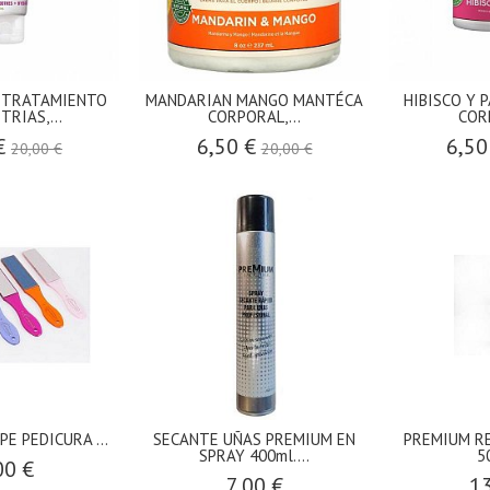
 TRATAMIENTO
MANDARIAN MANGO MANTÉCA
HIBISCO Y 
TRIAS,...
CORPORAL,...
CORP
 €
6,50 €
6,50
20,00 €
20,00 €
E PEDICURA ...
SECANTE UÑAS PREMIUM EN
PREMIUM R
SPRAY 400ml....
5
00 €
7,00 €
13