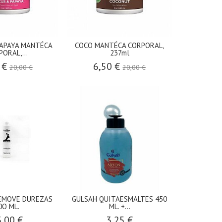
PAPAYA MANTÉCA
COCO MANTÉCA CORPORAL,
ORAL,...
237ml
 €
6,50 €
20,00 €
20,00 €
EMOVE DUREZAS
GULSAH QUITAESMALTES 450
0O ML.
ML. +...
,00 €
3,25 €