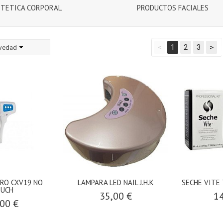
STETICA CORPORAL
PRODUCTOS FACIALES
<
1
2
3
>
vedad
O CXV19 NO
LAMPARA LED NAIL J.H.K
SECHE VITE 
UCH
35,00 €
14
00 €