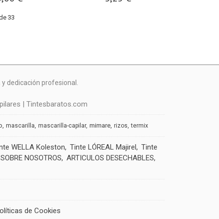
de 33
y dedicación profesional.
ilares | Tintesbaratos.com
o
mimare
mascarilla
mascarilla-capilar
rizos
termix
inte WELLA Koleston
Tinte LÓREAL Majirel
Tinte
SOBRE NOSOTROS
ARTICULOS DESECHABLES
olíticas de Cookies