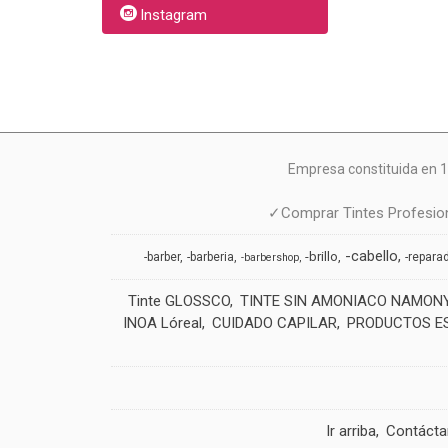
Instagram
Empresa constituida en 1
✓Comprar Tintes Profesion
-cabello
-brillo
-barber
-barberia
-repara
-barbershop
Tinte GLOSSCO
TINTE SIN AMONIACO NAMON
INOA Lóreal
CUIDADO CAPILAR
PRODUCTOS E
Ir arriba
Contáct