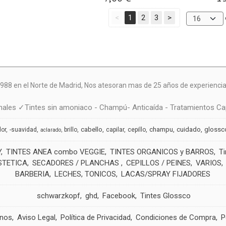
<
1
2
3
>
988 en el Norte de Madrid, N
os atesoran mas de 25 años de experiencia 
ales ✓Tintes sin amoniaco - Champú- Anticaída - Tratamientos Cap
cabello
champu
cuidado
glossc
dor
-suavidad
brillo
capilar
cepillo
aclarado
Y
TINTES ANEA combo VEGGIE
TINTES ORGANICOS y BARROS
T
STETICA
SECADORES / PLANCHAS
CEPILLOS / PEINES
VARIOS
BARBERIA
LECHES, TONICOS
LACAS/SPRAY FIJADORES
schwarzkopf
ghd
Facebook
Tintes Glossco
anos
Aviso Legal
Política de Privacidad
Condiciones de Compra
P