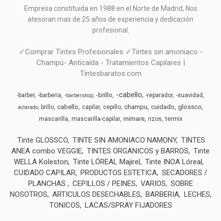
Empresa constituida en 1988 en el Norte de Madrid, N
os
atesoran mas de 25 años de experiencia y dedicación
profesional.
✓Comprar Tintes Profesionales ✓Tintes sin amoniaco -
Champú- Anticaída - Tratamientos Capilares |
Tintesbaratos.com
-cabello
-brillo
-barber
-barberia
-reparador
-suavidad
-barbershop
cabello
champu
cuidado
glossco
brillo
capilar
cepillo
aclarado
mimare
mascarilla
mascarilla-capilar
rizos
termix
Tinte GLOSSCO
TINTE SIN AMONIACO NAMONY
TINTES
ANEA combo VEGGIE
TINTES ORGANICOS y BARROS
Tinte
WELLA Koleston
Tinte LÓREAL Majirel
Tinte INOA Lóreal
CUIDADO CAPILAR
PRODUCTOS ESTETICA
SECADORES /
PLANCHAS
CEPILLOS / PEINES
VARIOS
SOBRE
NOSOTROS
ARTICULOS DESECHABLES
BARBERIA
LECHES,
TONICOS
LACAS/SPRAY FIJADORES