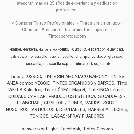
atesoran mas de 25 años de experiencia y dedicación
profesional.
✓Comprar Tintes Profesionales ✓Tintes sin amoniaco -
Champú- Anticaída - Tratamientos Capilares |
Tintesbaratos.com
-cabello
-brillo
-barber
-barberia
-reparador
-suavidad
-barbershop
cabello
champu
cuidado
glossco
brillo
capilar
cepillo
aclarado
mimare
mascarilla
mascarilla-capilar
rizos
termix
Tinte GLOSSCO
TINTE SIN AMONIACO NAMONY
TINTES
ANEA combo VEGGIE
TINTES ORGANICOS y BARROS
Tinte
WELLA Koleston
Tinte LÓREAL Majirel
Tinte INOA Lóreal
CUIDADO CAPILAR
PRODUCTOS ESTETICA
SECADORES /
PLANCHAS
CEPILLOS / PEINES
VARIOS
SOBRE
NOSOTROS
ARTICULOS DESECHABLES
BARBERIA
LECHES,
TONICOS
LACAS/SPRAY FIJADORES
schwarzkopf
ghd
Facebook
Tintes Glossco