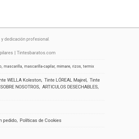
y dedicación profesional.
ilares | Tintesbaratos.com
o
mimare
mascarilla
mascarilla-capilar
rizos
termix
inte WELLA Koleston
Tinte LÓREAL Majirel
Tinte
SOBRE NOSOTROS
ARTICULOS DESECHABLES
un pedido
Políticas de Cookies