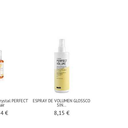
rystal PERFECT
ESPRAY DE VOLUMEN GLOSSCO
GLOSSCO espray
air
SIN...
MASTER
24 €
8,15 €
14,7