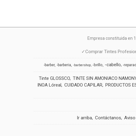
Empresa constituida en 1
✓Comprar Tintes Profesion
-cabello
-brillo
-barber
-barberia
-repara
-barbershop
Tinte GLOSSCO
TINTE SIN AMONIACO NAMON
INOA Lóreal
CUIDADO CAPILAR
PRODUCTOS E
Ir arriba
Contáctanos
Aviso