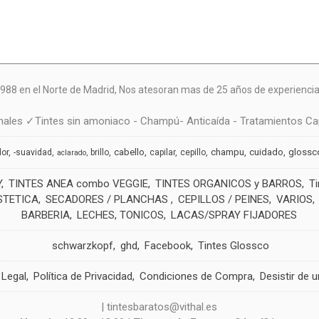
988 en el Norte de Madrid, N
os atesoran mas de 25 años de experiencia 
ales ✓Tintes sin amoniaco - Champú- Anticaída - Tratamientos Cap
cabello
champu
cuidado
glossc
dor
-suavidad
brillo
capilar
cepillo
aclarado
Y
TINTES ANEA combo VEGGIE
TINTES ORGANICOS y BARROS
T
STETICA
SECADORES / PLANCHAS
CEPILLOS / PEINES
VARIOS
BARBERIA
LECHES, TONICOS
LACAS/SPRAY FIJADORES
schwarzkopf
ghd
Facebook
Tintes Glossco
 Legal
Política de Privacidad
Condiciones de Compra
Desistir de 
| tintesbaratos@vithal.es