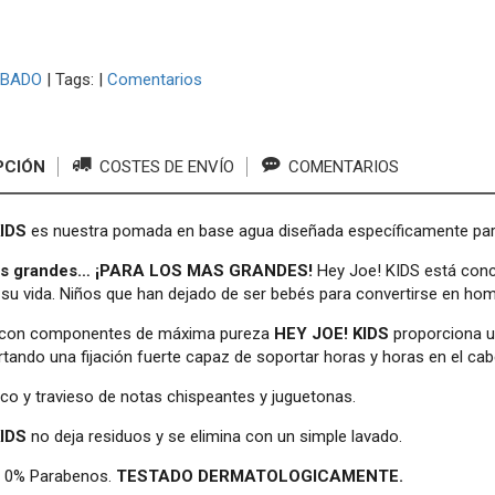
BADO
|
Tags:
|
Comentarios
PCIÓN
COSTES DE ENVÍO
COMENTARIOS
KIDS
es nuestra pomada en base agua diseñada específicamente pa
os grandes… ¡PARA LOS MAS GRANDES!
Hey Joe! KIDS está conc
 su vida. Niños que han dejado de ser bebés para convertirse en hom
 con componentes de máxima pureza
HEY JOE! KIDS
proporciona u
ortando una fijación fuerte capaz de soportar horas y horas en el ca
o y travieso de notas chispeantes y juguetonas.
KIDS
no deja residuos y se elimina con un simple lavado.
. 0% Parabenos.
TESTADO DERMATOLOGICAMENTE.