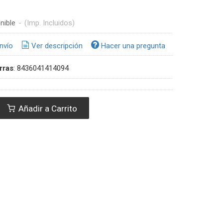
nible
-
(Imp. Incluidos)
nvío
Ver descripción
Hacer una pregunta
rras
:
8436041414094
Añadir a Carrito