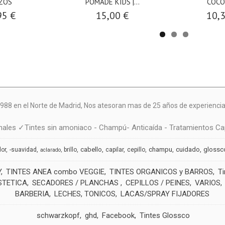
ZOS
POMADE KIDS |...
COC
95 €
15,00 €
10,
988 en el Norte de Madrid, N
os atesoran mas de 25 años de experiencia 
ales ✓Tintes sin amoniaco - Champú- Anticaída - Tratamientos Cap
cabello
champu
cuidado
glossc
dor
-suavidad
brillo
capilar
cepillo
aclarado
Y
TINTES ANEA combo VEGGIE
TINTES ORGANICOS y BARROS
T
STETICA
SECADORES / PLANCHAS
CEPILLOS / PEINES
VARIOS
BARBERIA
LECHES, TONICOS
LACAS/SPRAY FIJADORES
schwarzkopf
ghd
Facebook
Tintes Glossco