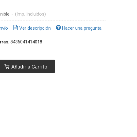
nible
-
(Imp. Incluidos)
nvío
Ver descripción
Hacer una pregunta
rras
:
8436041414018
Añadir a Carrito