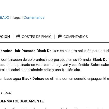
BADO
|
Tags:
|
Comentarios
PCIÓN
COSTES DE ENVÍO
COMENTARIOS
Genuine Hair Pomade Black Deluxe
es nuestra solución para aquel
la combinación de colorantes incorporados en su fórmula,
Black De
ace que tu peinado se vea realmente joven y espléndido. Sobre cab
ral del cabello aportándole brillo y una fijación alta.
en base agua
Black Deluxe
se elimina con un sencillo enjuague. El
8 fl.oz.
 DERMATOLÓGICAMENTE