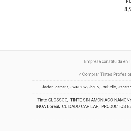
RI
8,
Empresa constituida en 1
✓Comprar Tintes Profesion
-cabello
-brillo
-barber
-barberia
-repara
-barbershop
Tinte GLOSSCO
TINTE SIN AMONIACO NAMON
INOA Lóreal
CUIDADO CAPILAR
PRODUCTOS E