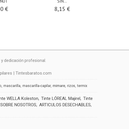
ONUT
SIN...
GLICERINA
30 €
8,15 €
2,80
y dedicación profesional.
ilares | Tintesbaratos.com
o
mimare
mascarilla
mascarilla-capilar
rizos
termix
inte WELLA Koleston
Tinte LÓREAL Majirel
Tinte
SOBRE NOSOTROS
ARTICULOS DESECHABLES