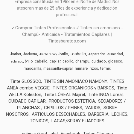
Empresa constituida en 1988 en el Norte de Madrid, N
os
atesoran mas de 25 años de experiencia y dedicación
profesional.
✓Comprar Tintes Profesionales ✓Tintes sin amoniaco -
Champú- Anticaída - Tratamientos Capilares |
Tintesbaratos.com
-cabello
-brillo
-barber
-barberia
-reparador
-suavidad
-barbershop
cabello
champu
cuidado
glossco
brillo
capilar
cepillo
aclarado
mimare
mascarilla
mascarilla-capilar
rizos
termix
Tinte GLOSSCO
TINTE SIN AMONIACO NAMONY
TINTES
ANEA combo VEGGIE
TINTES ORGANICOS y BARROS
Tinte
WELLA Koleston
Tinte LÓREAL Majirel
Tinte INOA Lóreal
CUIDADO CAPILAR
PRODUCTOS ESTETICA
SECADORES /
PLANCHAS
CEPILLOS / PEINES
VARIOS
SOBRE
NOSOTROS
ARTICULOS DESECHABLES
BARBERIA
LECHES,
TONICOS
LACAS/SPRAY FIJADORES
schwarzkopf
ghd
Facebook
Tintes Glossco