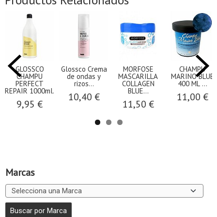
GLOSSCO
Glossco Crema
MORFOSE
CHAMPU
CHAMPU
de ondas y
MASCARILLA
MARINO BLUE
PERFECT
rizos...
COLLAGEN
400 ML ...
REPAIR 1000ml.
BLUE...
10,40 €
11,00 €
9,95 €
11,50 €
Marcas