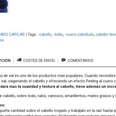
DADO CAPILAR
|
Tags:
-cabello
-brillo
-cuero-cabelludo
cabello-fino
ios
PCIÓN
COSTES DE ENVÍO
COMENTARIOS
 de sal es uno de los productos más populares. Cuando necesites añ
a sal, oxigenando el cabello y ofreciendo un efecto Peeling al cuero
 dará mas la suavidad y textura al cabello, tiene además un inc
e cabello, sobre todo, rubio, canosos, amarillentos, mates grasos y 
so:
ueña cantidad sobre el cabello mojado y trabájalo en la raíz hasta 
da aplicación saldrá mas espuma, finalizando con un buen enjuague