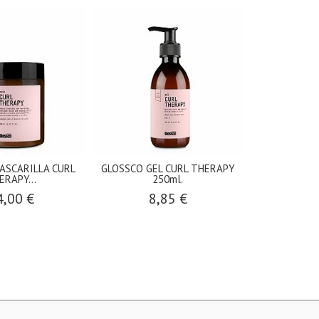
ASCARILLA CURL
GLOSSCO GEL CURL THERAPY
GLOSSCO C
ERAPY...
250ml.
CONTRO
4,00 €
8,85 €
13