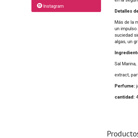
Instagram
Detalles d
Más de la m
un impulso.
suciedad si
algas, un g
Ingredient
Sal Marina,
extract, pa
Perfume:
cantidad:
Producto