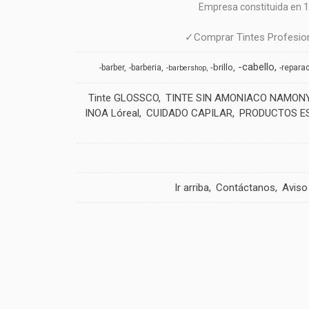
Empresa constituida en 1
✓Comprar Tintes Profesion
-cabello
-brillo
-barber
-barberia
-repara
-barbershop
Tinte GLOSSCO
TINTE SIN AMONIACO NAMON
INOA Lóreal
CUIDADO CAPILAR
PRODUCTOS E
Ir arriba
Contáctanos
Aviso