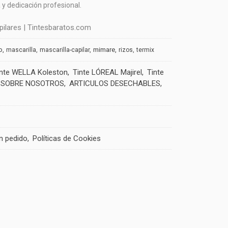
y dedicación profesional.
ilares | Tintesbaratos.com
o
mimare
mascarilla
mascarilla-capilar
rizos
termix
inte WELLA Koleston
Tinte LÓREAL Majirel
Tinte
SOBRE NOSOTROS
ARTICULOS DESECHABLES
un pedido
Políticas de Cookies