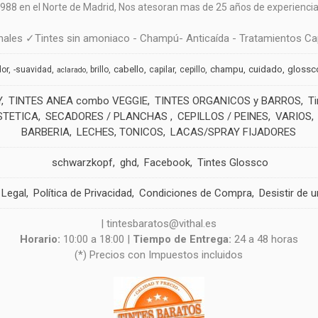
988 en el Norte de Madrid, N
os atesoran mas de 25 años de experiencia 
ales ✓Tintes sin amoniaco - Champú- Anticaída - Tratamientos Cap
cabello
champu
cuidado
glossc
dor
-suavidad
brillo
capilar
cepillo
aclarado
Y
TINTES ANEA combo VEGGIE
TINTES ORGANICOS y BARROS
T
STETICA
SECADORES / PLANCHAS
CEPILLOS / PEINES
VARIOS
BARBERIA
LECHES, TONICOS
LACAS/SPRAY FIJADORES
schwarzkopf
ghd
Facebook
Tintes Glossco
 Legal
Política de Privacidad
Condiciones de Compra
Desistir de 
| tintesbaratos@vithal.es
Horario:
10:00 a 18:00 |
Tiempo de Entrega:
24 a 48 horas
(*) Precios con Impuestos incluidos