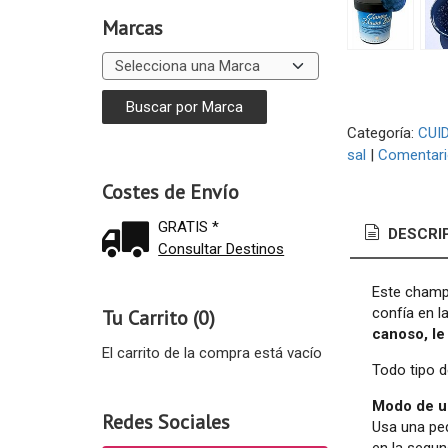
Marcas
Categoría:
CUI
sal
|
Comentar
Costes de Envío
GRATIS *
DESCRI
Consultar Destinos
Este champú
confía en l
Tu Carrito (0)
canoso, le
El carrito de la compra está vacío
Todo tipo d
Modo de u
Redes Sociales
Usa una peq
en la segun