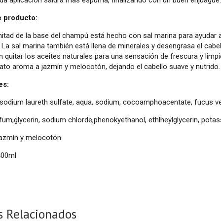
e producto:
itad de la base del champú está hecho con sal marina para ayudar 
 La sal marina también está llena de minerales y desengrasa el cabello
n quitar los aceites naturales para una sensación de frescura y limpi
rato aroma a jazmín y melocotón, dejando el cabello suave y nutrido.
es:
 sodium laureth sulfate, aqua, sodium, cocoamphoacentate, fucus ves
rfum,glycerin, sodium chlorde,phenokyethanol, ethlheylglycerin, potas
jazmín y melocotón
400ml
s Relacionados