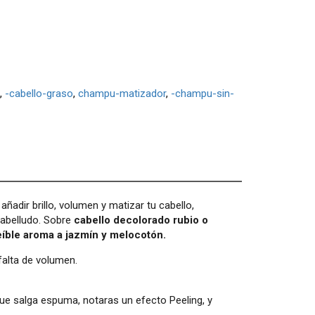
-cabello-graso
champu-matizador
-champu-sin-
adir brillo, volumen y matizar tu cabello,
 cabelludo. Sobre
cabello decolorado rubio o
reíble aroma a jazmín y melocotón.
falta de volumen.
que salga espuma, notaras un efecto Peeling, y
.