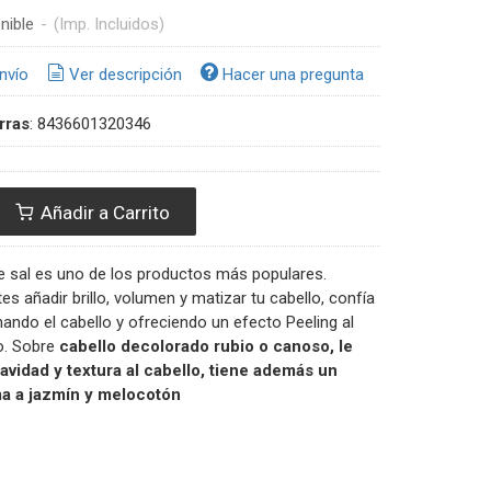
nible
-
(Imp. Incluidos)
nvío
Ver descripción
Hacer una pregunta
rras
:
8436601320346
Añadir a Carrito
 sal es uno de los productos más populares.
s añadir brillo, volumen y matizar tu cabello, confía
enando el cabello y ofreciendo un efecto Peeling al
o. Sobre
cabello decolorado rubio o canoso, le
avidad y textura al cabello, tiene además un
ma a jazmín y melocotón