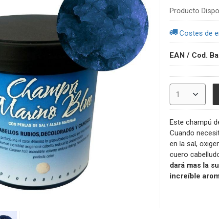
Producto Dispo
Costes de e
EAN / Cod. Ba
Este champú de
Cuando necesite
en la sal, oxig
cuero cabellud
dará mas la su
increíble aro