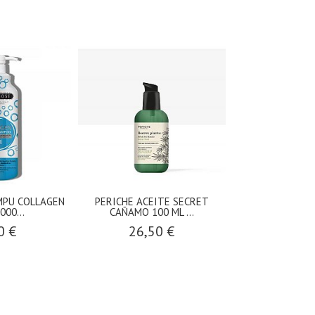
PU COLLAGEN
PERICHE ACEITE SECRET
GLOSSCO CHA
000...
CAÑAMO 100 ML ...
THERAPY CA
0 €
26,50 €
10,6