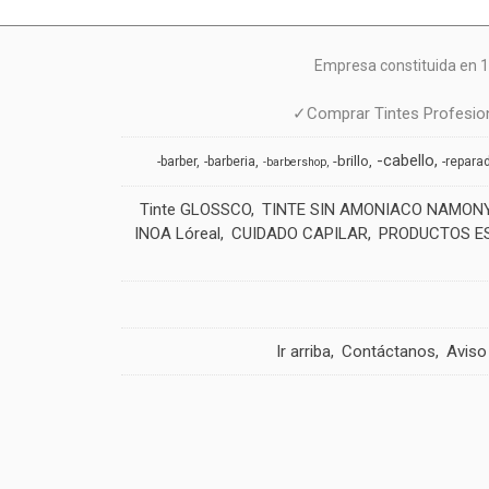
Empresa constituida en 1
✓Comprar Tintes Profesion
-cabello
-brillo
-barber
-barberia
-repara
-barbershop
Tinte GLOSSCO
TINTE SIN AMONIACO NAMON
INOA Lóreal
CUIDADO CAPILAR
PRODUCTOS E
Ir arriba
Contáctanos
Aviso