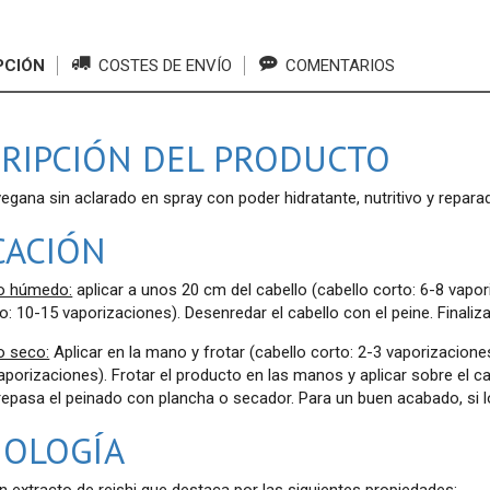
PCIÓN
COSTES DE ENVÍO
COMENTARIOS
RIPCIÓN DEL PRODUCTO
vegana sin aclarado en spray con poder hidratante, nutritivo y reparad
CACIÓN
lo húmedo:
aplicar a unos 20 cm del cabello (cabello corto: 6-8 vapo
go: 10-15 vaporizaciones). Desenredar el cabello con el peine. Finaliza
o seco:
Aplicar en la mano y frotar (cabello corto: 2-3 vaporizacione
vaporizaciones). Frotar el producto en las manos y aplicar sobre el ca
repasa el peinado con plancha o secador. Para un buen acabado, si lo
NOLOGÍA
 extracto de reishi que destaca por las siguientes propiedades: