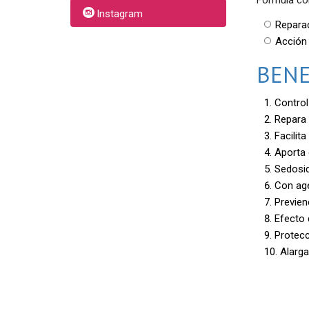
Instagram
Repara
Acció
BENE
Control
Repara 
Facilita
Aporta 
Sedosid
Con age
Previen
Efecto 
Protecc
Alarga