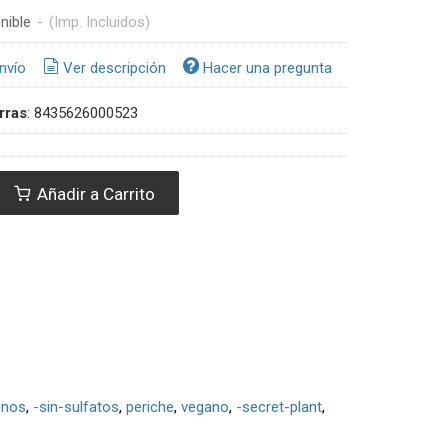
nible
-
(Imp. Incluidos)
nvío
Ver descripción
Hacer una pregunta
rras
:
8435626000523
Añadir a Carrito
enos
-sin-sulfatos
periche
vegano
-secret-plant