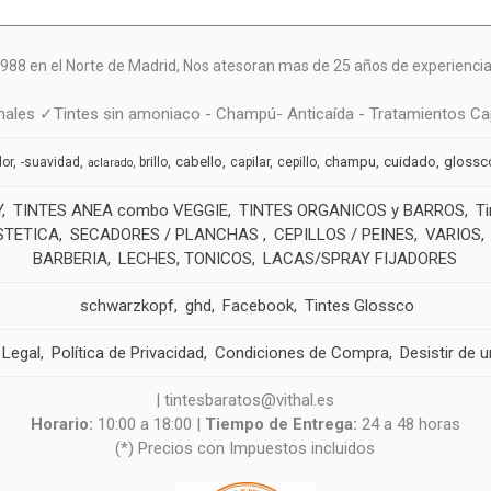
988 en el Norte de Madrid, N
os atesoran mas de 25 años de experiencia 
ales ✓Tintes sin amoniaco - Champú- Anticaída - Tratamientos Cap
cabello
champu
cuidado
glossc
dor
-suavidad
brillo
capilar
cepillo
aclarado
Y
TINTES ANEA combo VEGGIE
TINTES ORGANICOS y BARROS
T
STETICA
SECADORES / PLANCHAS
CEPILLOS / PEINES
VARIOS
BARBERIA
LECHES, TONICOS
LACAS/SPRAY FIJADORES
schwarzkopf
ghd
Facebook
Tintes Glossco
 Legal
Política de Privacidad
Condiciones de Compra
Desistir de 
| tintesbaratos@vithal.es
Horario:
10:00 a 18:00 |
Tiempo de Entrega:
24 a 48 horas
(*) Precios con Impuestos incluidos