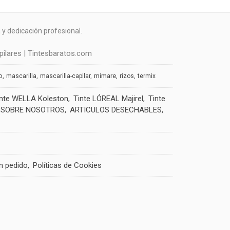
y dedicación profesional.
ilares | Tintesbaratos.com
o
mimare
mascarilla
mascarilla-capilar
rizos
termix
inte WELLA Koleston
Tinte LÓREAL Majirel
Tinte
SOBRE NOSOTROS
ARTICULOS DESECHABLES
un pedido
Políticas de Cookies