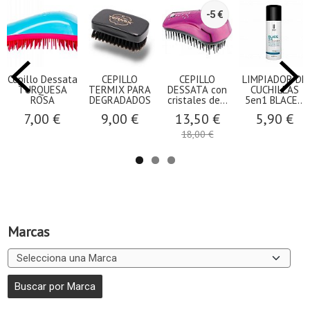
-5 €
Cepillo Dessata
CEPILLO
CEPILLO
LIMPIADOR DE
TURQUESA
TERMIX PARA
DESSATA con
CUCHILLAS
ROSA
DEGRADADOS
cristales de...
5en1 BLACE...
7,00 €
9,00 €
13,50 €
5,90 €
18,00 €
Marcas