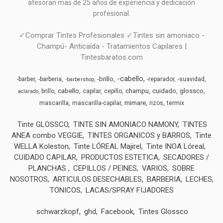
atesoran mas de 25 años de experiencia y dedicación
profesional.
✓Comprar Tintes Profesionales ✓Tintes sin amoniaco -
Champú- Anticaída - Tratamientos Capilares |
Tintesbaratos.com
-cabello
-brillo
-barber
-barberia
-reparador
-suavidad
-barbershop
cabello
champu
cuidado
glossco
brillo
capilar
cepillo
aclarado
mimare
mascarilla
mascarilla-capilar
rizos
termix
Tinte GLOSSCO
TINTE SIN AMONIACO NAMONY
TINTES
ANEA combo VEGGIE
TINTES ORGANICOS y BARROS
Tinte
WELLA Koleston
Tinte LÓREAL Majirel
Tinte INOA Lóreal
CUIDADO CAPILAR
PRODUCTOS ESTETICA
SECADORES /
PLANCHAS
CEPILLOS / PEINES
VARIOS
SOBRE
NOSOTROS
ARTICULOS DESECHABLES
BARBERIA
LECHES,
TONICOS
LACAS/SPRAY FIJADORES
schwarzkopf
ghd
Facebook
Tintes Glossco