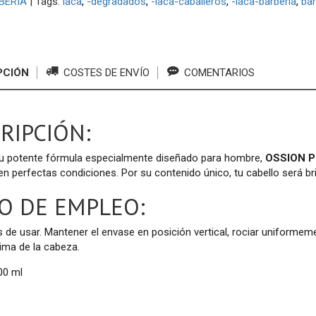
BERIA
|
Tags:
laca
-degradados
-laca-caballeros
-laca-barberia
bar
PCIÓN
COSTES DE ENVÍO
COMENTARIOS
RIPCIÓN:
su potente fórmula especialmente diseñado para hombre,
OSSION 
en perfectas condiciones. Por su contenido único, tu cabello será bril
 DE EMPLEO:
s de usar. Mantener el envase en posición vertical, rociar uniformem
ima de la cabeza.
00 ml