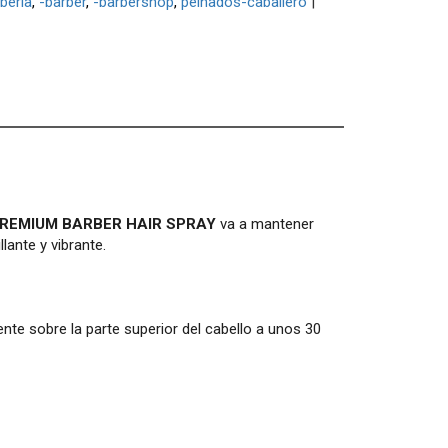
beria
-barber
-barbershop
peinados-caballero
|
PREMIUM BARBER HAIR SPRAY
va a mantener
lante y vibrante.
ente sobre la parte superior del cabello a unos 30