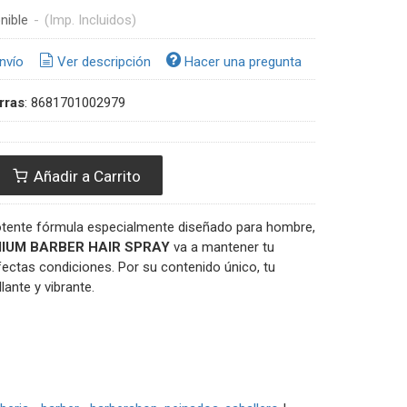
nible
-
(Imp. Incluidos)
nvío
Ver descripción
Hacer una pregunta
rras
:
8681701002979
Añadir a Carrito
otente fórmula especialmente diseñado para hombre,
IUM BARBER HAIR SPRAY
va a mantener tu
ectas condiciones. Por su contenido único, tu
llante y vibrante.