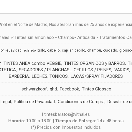
988 en el Norte de Madrid, N
os atesoran mas de 25 años de experiencia 
ales ✓Tintes sin amoniaco - Champú- Anticaída - Tratamientos Cap
cabello
champu
cuidado
glossc
dor
-suavidad
brillo
capilar
cepillo
aclarado
Y
TINTES ANEA combo VEGGIE
TINTES ORGANICOS y BARROS
T
STETICA
SECADORES / PLANCHAS
CEPILLOS / PEINES
VARIOS
BARBERIA
LECHES, TONICOS
LACAS/SPRAY FIJADORES
schwarzkopf
ghd
Facebook
Tintes Glossco
 Legal
Política de Privacidad
Condiciones de Compra
Desistir de 
| tintesbaratos@vithal.es
Horario:
10:00 a 18:00 |
Tiempo de Entrega:
24 a 48 horas
(*) Precios con Impuestos incluidos