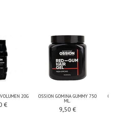
 VOLUMEN 20G
OSSION GOMINA GUMMY 750
OSSION CERA M
ML.
AZUL 15
0 €
9,50 €
4,50