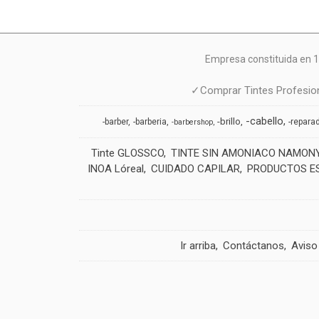
Empresa constituida en 1
✓Comprar Tintes Profesion
-cabello
-brillo
-barber
-barberia
-repara
-barbershop
Tinte GLOSSCO
TINTE SIN AMONIACO NAMON
INOA Lóreal
CUIDADO CAPILAR
PRODUCTOS E
Ir arriba
Contáctanos
Aviso