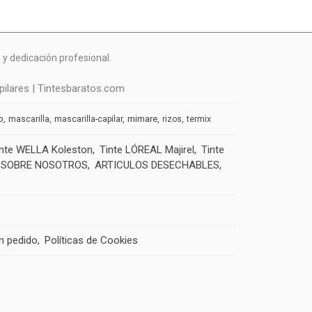
y dedicación profesional.
ilares | Tintesbaratos.com
o
mimare
mascarilla
mascarilla-capilar
rizos
termix
inte WELLA Koleston
Tinte LÓREAL Majirel
Tinte
SOBRE NOSOTROS
ARTICULOS DESECHABLES
un pedido
Políticas de Cookies