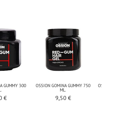
A GUMMY 300
OSSION GOMINA GUMMY 750
OSSION CERA ME
.
ML.
150 M
0 €
9,50 €
4,50