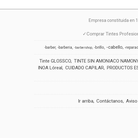
Empresa constituida en 1
✓Comprar Tintes Profesion
-cabello
-brillo
-barber
-barberia
-repara
-barbershop
Tinte GLOSSCO
TINTE SIN AMONIACO NAMON
INOA Lóreal
CUIDADO CAPILAR
PRODUCTOS E
Ir arriba
Contáctanos
Aviso