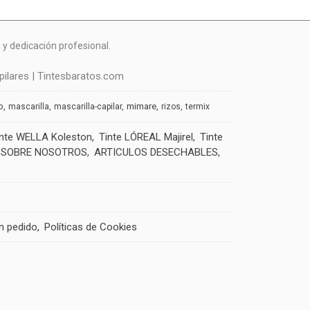
y dedicación profesional.
ilares | Tintesbaratos.com
o
mimare
mascarilla
mascarilla-capilar
rizos
termix
inte WELLA Koleston
Tinte LÓREAL Majirel
Tinte
SOBRE NOSOTROS
ARTICULOS DESECHABLES
un pedido
Políticas de Cookies