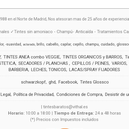
988 en el Norte de Madrid, N
os atesoran mas de 25 años de experiencia 
ales ✓Tintes sin amoniaco - Champú- Anticaída - Tratamientos Cap
cabello
champu
cuidado
glossc
dor
-suavidad
brillo
capilar
cepillo
aclarado
Y
TINTES ANEA combo VEGGIE
TINTES ORGANICOS y BARROS
T
STETICA
SECADORES / PLANCHAS
CEPILLOS / PEINES
VARIOS
BARBERIA
LECHES, TONICOS
LACAS/SPRAY FIJADORES
schwarzkopf
ghd
Facebook
Tintes Glossco
 Legal
Política de Privacidad
Condiciones de Compra
Desistir de 
| tintesbaratos@vithal.es
Horario:
10:00 a 18:00 |
Tiempo de Entrega:
24 a 48 horas
(*) Precios con Impuestos incluidos