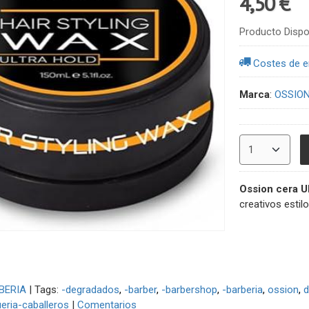
4,50 €
Producto Dispo
Costes de e
Marca
:
OSSIO
Ossion cera Ul
creativos estil
BERIA
|
Tags:
-degradados
-barber
-barbershop
-barberia
ossion
d
eria-caballeros
|
Comentarios