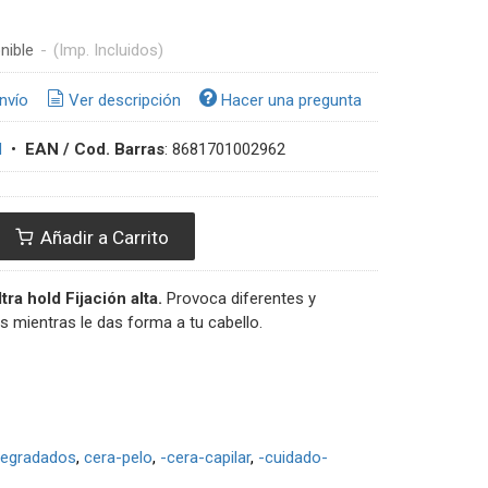
nible
-
(Imp. Incluidos)
nvío
Ver descripción
Hacer una pregunta
N
•
EAN / Cod. Barras
:
8681701002962
Añadir a Carrito
tra hold Fijación alta.
Provoca diferentes y
os mientras le das forma a tu cabello.
egradados
cera-pelo
-cera-capilar
-cuidado-