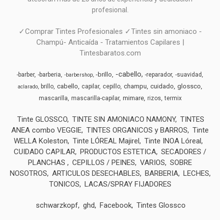
profesional.
✓Comprar Tintes Profesionales ✓Tintes sin amoniaco -
Champú- Anticaída - Tratamientos Capilares |
Tintesbaratos.com
-cabello
-brillo
-barber
-barberia
-reparador
-suavidad
-barbershop
cabello
champu
cuidado
glossco
brillo
capilar
cepillo
aclarado
mimare
mascarilla
mascarilla-capilar
rizos
termix
Tinte GLOSSCO
TINTE SIN AMONIACO NAMONY
TINTES
ANEA combo VEGGIE
TINTES ORGANICOS y BARROS
Tinte
WELLA Koleston
Tinte LÓREAL Majirel
Tinte INOA Lóreal
CUIDADO CAPILAR
PRODUCTOS ESTETICA
SECADORES /
PLANCHAS
CEPILLOS / PEINES
VARIOS
SOBRE
NOSOTROS
ARTICULOS DESECHABLES
BARBERIA
LECHES,
TONICOS
LACAS/SPRAY FIJADORES
schwarzkopf
ghd
Facebook
Tintes Glossco