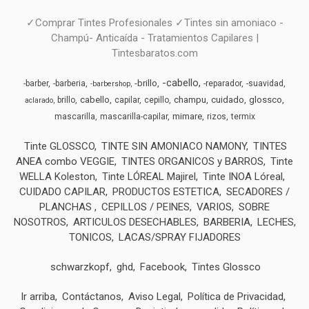
✓Comprar Tintes Profesionales ✓Tintes sin amoniaco -
Champú- Anticaída - Tratamientos Capilares |
Tintesbaratos.com
-cabello
-brillo
-barber
-barberia
-reparador
-suavidad
-barbershop
cabello
champu
cuidado
glossco
brillo
capilar
cepillo
aclarado
mimare
mascarilla
mascarilla-capilar
rizos
termix
Tinte GLOSSCO
TINTE SIN AMONIACO NAMONY
TINTES
ANEA combo VEGGIE
TINTES ORGANICOS y BARROS
Tinte
WELLA Koleston
Tinte LÓREAL Majirel
Tinte INOA Lóreal
CUIDADO CAPILAR
PRODUCTOS ESTETICA
SECADORES /
PLANCHAS
CEPILLOS / PEINES
VARIOS
SOBRE
NOSOTROS
ARTICULOS DESECHABLES
BARBERIA
LECHES,
TONICOS
LACAS/SPRAY FIJADORES
schwarzkopf
ghd
Facebook
Tintes Glossco
Ir arriba
Contáctanos
Aviso Legal
Política de Privacidad