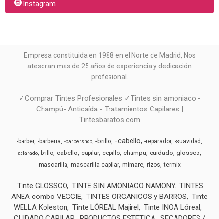
Instagram
Empresa constituida en 1988 en el Norte de Madrid, N
os
atesoran mas de 25 años de experiencia y dedicación
profesional.
✓Comprar Tintes Profesionales ✓Tintes sin amoniaco -
Champú- Anticaída - Tratamientos Capilares |
Tintesbaratos.com
-cabello
-brillo
-barber
-barberia
-reparador
-suavidad
-barbershop
cabello
champu
cuidado
glossco
brillo
capilar
cepillo
aclarado
mimare
mascarilla
mascarilla-capilar
rizos
termix
Tinte GLOSSCO
TINTE SIN AMONIACO NAMONY
TINTES
ANEA combo VEGGIE
TINTES ORGANICOS y BARROS
Tinte
WELLA Koleston
Tinte LÓREAL Majirel
Tinte INOA Lóreal
CUIDADO CAPILAR
PRODUCTOS ESTETICA
SECADORES /