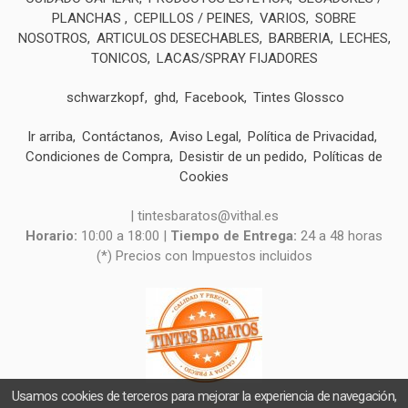
PLANCHAS
CEPILLOS / PEINES
VARIOS
SOBRE
NOSOTROS
ARTICULOS DESECHABLES
BARBERIA
LECHES,
TONICOS
LACAS/SPRAY FIJADORES
schwarzkopf
ghd
Facebook
Tintes Glossco
Ir arriba
Contáctanos
Aviso Legal
Política de Privacidad
Condiciones de Compra
Desistir de un pedido
Políticas de
Cookies
| tintesbaratos@vithal.es
Horario:
10:00 a 18:00 |
Tiempo de Entrega:
24 a 48 horas
(*) Precios con Impuestos incluidos
Usamos cookies de terceros para mejorar la experiencia de navegación,