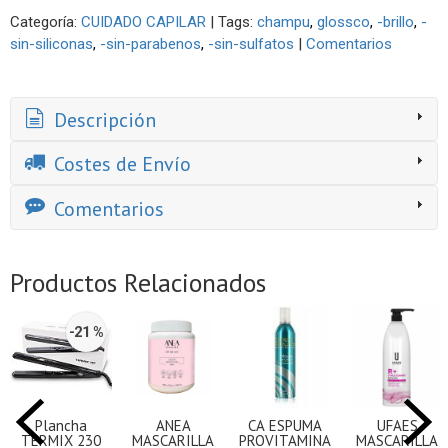
Categoría:
CUIDADO CAPILAR
|
Tags:
champu
glossco
-brillo
-
sin-siliconas
-sin-parabenos
-sin-sulfatos
|
Comentarios
Descripción
Costes de Envío
Comentarios
Productos Relacionados
-21 %
Plancha
ANEA
CA ESPUMA
UFAES
TERMIX 230
MASCARILLA
PROVITAMINA
MASCARILLA