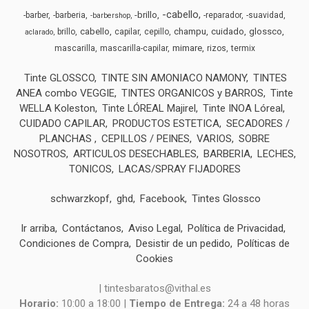
-cabello
-brillo
-barber
-barberia
-reparador
-suavidad
-barbershop
cabello
champu
cuidado
glossco
brillo
capilar
cepillo
aclarado
mimare
mascarilla
mascarilla-capilar
rizos
termix
Tinte GLOSSCO
TINTE SIN AMONIACO NAMONY
TINTES
ANEA combo VEGGIE
TINTES ORGANICOS y BARROS
Tinte
WELLA Koleston
Tinte LÓREAL Majirel
Tinte INOA Lóreal
CUIDADO CAPILAR
PRODUCTOS ESTETICA
SECADORES /
PLANCHAS
CEPILLOS / PEINES
VARIOS
SOBRE
NOSOTROS
ARTICULOS DESECHABLES
BARBERIA
LECHES,
TONICOS
LACAS/SPRAY FIJADORES
schwarzkopf
ghd
Facebook
Tintes Glossco
Ir arriba
Contáctanos
Aviso Legal
Política de Privacidad
Condiciones de Compra
Desistir de un pedido
Políticas de
Cookies
| tintesbaratos@vithal.es
Horario:
10:00 a 18:00 |
Tiempo de Entrega:
24 a 48 horas