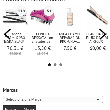
-21 %
-5 €
Plancha
CEPILLO
ANEA CHAMPU
PLANCHA CON
TERMIX 230
DESSATA con
REPARACION
FLUJO DE AIRE
NEGRA BLACK...
cristales de...
PROFUNDA...
AIRFLUX...
70,31 €
13,50 €
7,50 €
60,00 €
89,00 €
18,00 €
Marcas