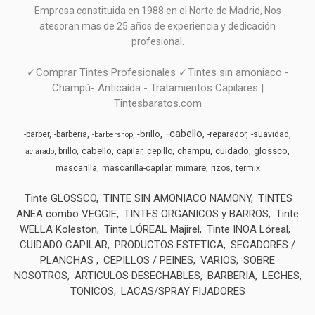
Empresa constituida en 1988 en el Norte de Madrid, N
os
atesoran mas de 25 años de experiencia y dedicación
profesional.
✓Comprar Tintes Profesionales ✓Tintes sin amoniaco -
Champú- Anticaída - Tratamientos Capilares |
Tintesbaratos.com
-cabello
-brillo
-barber
-barberia
-reparador
-suavidad
-barbershop
cabello
champu
cuidado
glossco
brillo
capilar
cepillo
aclarado
mimare
mascarilla
mascarilla-capilar
rizos
termix
Tinte GLOSSCO
TINTE SIN AMONIACO NAMONY
TINTES
ANEA combo VEGGIE
TINTES ORGANICOS y BARROS
Tinte
WELLA Koleston
Tinte LÓREAL Majirel
Tinte INOA Lóreal
CUIDADO CAPILAR
PRODUCTOS ESTETICA
SECADORES /
PLANCHAS
CEPILLOS / PEINES
VARIOS
SOBRE
NOSOTROS
ARTICULOS DESECHABLES
BARBERIA
LECHES,
TONICOS
LACAS/SPRAY FIJADORES