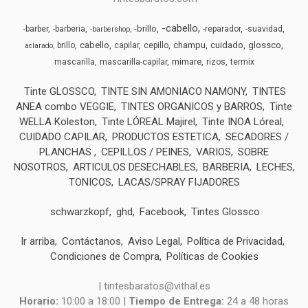
-cabello
-brillo
-barber
-barberia
-reparador
-suavidad
-barbershop
cabello
champu
cuidado
glossco
brillo
capilar
cepillo
aclarado
mimare
mascarilla
mascarilla-capilar
rizos
termix
Tinte GLOSSCO
TINTE SIN AMONIACO NAMONY
TINTES
ANEA combo VEGGIE
TINTES ORGANICOS y BARROS
Tinte
WELLA Koleston
Tinte LÓREAL Majirel
Tinte INOA Lóreal
CUIDADO CAPILAR
PRODUCTOS ESTETICA
SECADORES /
PLANCHAS
CEPILLOS / PEINES
VARIOS
SOBRE
NOSOTROS
ARTICULOS DESECHABLES
BARBERIA
LECHES,
TONICOS
LACAS/SPRAY FIJADORES
schwarzkopf
ghd
Facebook
Tintes Glossco
Ir arriba
Contáctanos
Aviso Legal
Política de Privacidad
Condiciones de Compra
Políticas de Cookies
| tintesbaratos@vithal.es
Horario:
10:00 a 18:00 |
Tiempo de Entrega:
24 a 48 horas