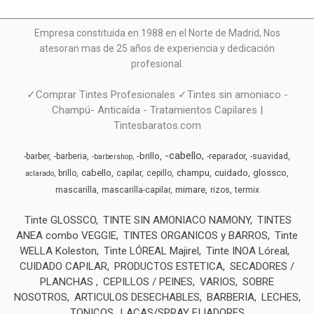
Empresa constituida en 1988 en el Norte de Madrid, N
os
atesoran mas de 25 años de experiencia y dedicación
profesional.
✓Comprar Tintes Profesionales ✓Tintes sin amoniaco -
Champú- Anticaída - Tratamientos Capilares |
Tintesbaratos.com
-cabello
-brillo
-barber
-barberia
-reparador
-suavidad
-barbershop
cabello
champu
cuidado
glossco
brillo
capilar
cepillo
aclarado
mimare
mascarilla
mascarilla-capilar
rizos
termix
Tinte GLOSSCO
TINTE SIN AMONIACO NAMONY
TINTES
ANEA combo VEGGIE
TINTES ORGANICOS y BARROS
Tinte
WELLA Koleston
Tinte LÓREAL Majirel
Tinte INOA Lóreal
CUIDADO CAPILAR
PRODUCTOS ESTETICA
SECADORES /
PLANCHAS
CEPILLOS / PEINES
VARIOS
SOBRE
NOSOTROS
ARTICULOS DESECHABLES
BARBERIA
LECHES,
TONICOS
LACAS/SPRAY FIJADORES