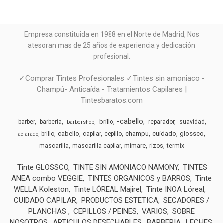
Empresa constituida en 1988 en el Norte de Madrid, N
os
atesoran mas de 25 años de experiencia y dedicación
profesional.
✓Comprar Tintes Profesionales ✓Tintes sin amoniaco -
Champú- Anticaída - Tratamientos Capilares |
Tintesbaratos.com
-cabello
-brillo
-barber
-barberia
-reparador
-suavidad
-barbershop
cabello
champu
cuidado
glossco
brillo
capilar
cepillo
aclarado
mimare
mascarilla
mascarilla-capilar
rizos
termix
Tinte GLOSSCO
TINTE SIN AMONIACO NAMONY
TINTES
ANEA combo VEGGIE
TINTES ORGANICOS y BARROS
Tinte
WELLA Koleston
Tinte LÓREAL Majirel
Tinte INOA Lóreal
CUIDADO CAPILAR
PRODUCTOS ESTETICA
SECADORES /
PLANCHAS
CEPILLOS / PEINES
VARIOS
SOBRE
NOSOTROS
ARTICULOS DESECHABLES
BARBERIA
LECHES,