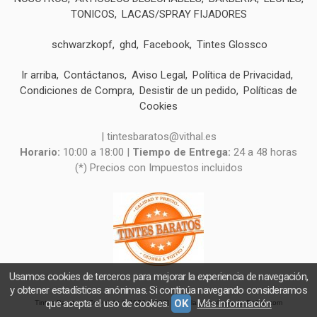
TONICOS
LACAS/SPRAY FIJADORES
schwarzkopf
ghd
Facebook
Tintes Glossco
Ir arriba
Contáctanos
Aviso Legal
Política de Privacidad
Condiciones de Compra
Desistir de un pedido
Políticas de
Cookies
| tintesbaratos@vithal.es
Horario:
10:00 a 18:00 |
Tiempo de Entrega:
24 a 48 horas
(*) Precios con Impuestos incluidos
Usamos cookies de terceros para mejorar la experiencia de navegación,
y obtener estadísticas anónimas. Si continúa navegando consideramos
que acepta el uso de cookies.
OK
Más información
Tintes Baratos
- Copyright © 2026 [9027] - Con la tecnología de Palbin.com