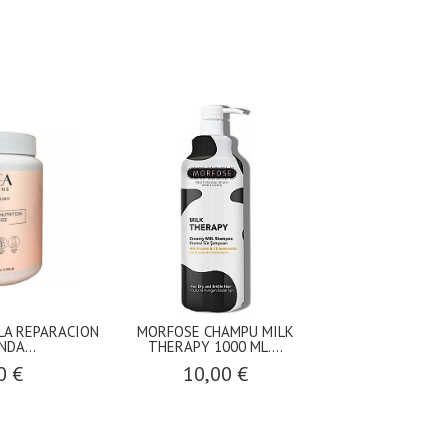
LA REPARACION
MORFOSE CHAMPU MILK
MORFOSE MA
DA...
THERAPY 1000 ML....
COLLAGEN 
0 €
10,00 €
11,5