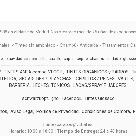
988 en el Norte de Madrid, N
os atesoran mas de 25 años de experiencia 
ales ✓Tintes sin amoniaco - Champú- Anticaída - Tratamientos Cap
cabello
champu
cuidado
glossc
dor
-suavidad
brillo
capilar
cepillo
aclarado
Y
TINTES ANEA combo VEGGIE
TINTES ORGANICOS y BARROS
T
STETICA
SECADORES / PLANCHAS
CEPILLOS / PEINES
VARIOS
BARBERIA
LECHES, TONICOS
LACAS/SPRAY FIJADORES
schwarzkopf
ghd
Facebook
Tintes Glossco
anos
Aviso Legal
Política de Privacidad
Condiciones de Compra
P
| tintesbaratos@vithal.es
Horario:
10:00 a 18:00 |
Tiempo de Entrega:
24 a 48 horas