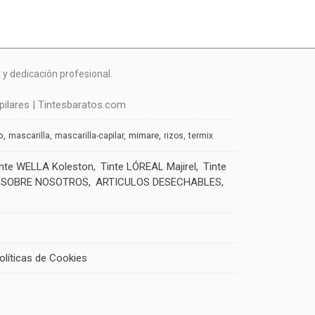
y dedicación profesional.
ilares | Tintesbaratos.com
o
mimare
mascarilla
mascarilla-capilar
rizos
termix
inte WELLA Koleston
Tinte LÓREAL Majirel
Tinte
SOBRE NOSOTROS
ARTICULOS DESECHABLES
olíticas de Cookies