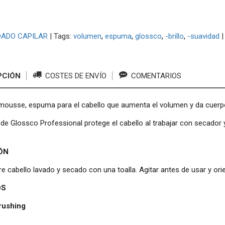
DADO CAPILAR
|
Tags:
volumen
espuma
glossco
-brillo
-suavidad
PCIÓN
COSTES DE ENVÍO
COMENTARIOS
 mousse, espuma para el cabello que aumenta el volumen y da cuerp
e Glossco Professional protege el cabello al trabajar con secador y
ÓN
re cabello lavado y secado con una toalla. Agitar antes de usar y orie
OS
rushing