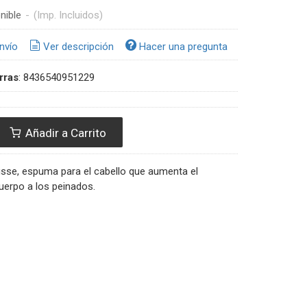
nible
-
(Imp. Incluidos)
nvío
Ver descripción
Hacer una pregunta
rras
:
8436540951229
Añadir a Carrito
sse, espuma para el cabello que aumenta el
uerpo a los peinados.