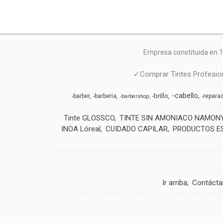
Empresa constituida en 1
✓Comprar Tintes Profesion
-cabello
-brillo
-barber
-barberia
-repara
-barbershop
Tinte GLOSSCO
TINTE SIN AMONIACO NAMON
INOA Lóreal
CUIDADO CAPILAR
PRODUCTOS E
Ir arriba
Contáct