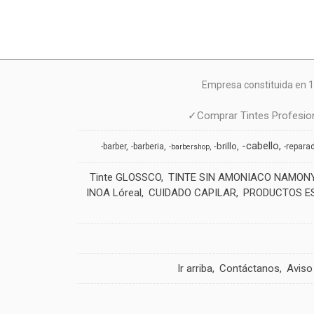
Empresa constituida en 1
✓Comprar Tintes Profesion
-cabello
-brillo
-barber
-barberia
-repara
-barbershop
Tinte GLOSSCO
TINTE SIN AMONIACO NAMON
INOA Lóreal
CUIDADO CAPILAR
PRODUCTOS E
Ir arriba
Contáctanos
Aviso