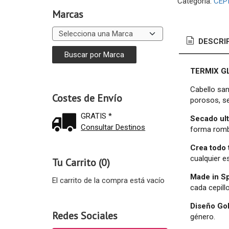
Categoría:
CEPI
Marcas
DESCRI
TERMIX G
Cabello san
Costes de Envío
porosos, se
GRATIS *
Secado ul
Consultar Destinos
forma rombo
Crea todo 
cualquier e
Tu Carrito (0)
Made in S
El carrito de la compra está vacío
cada cepillo
Diseño Go
Redes Sociales
género.