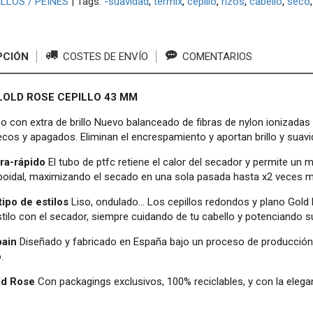
LLOS / PEINES
|
Tags:
-suavidad
termix
cepillo
rizos
cabello
seco
PCIÓN
COSTES DE ENVÍO
COMENTARIOS
LOLD ROSE CEPILLO 43 MM
o con extra de brillo Nuevo balanceado de fibras de nylon ionizadas
cos y apagados. Eliminan el encrespamiento y aportan brillo y suavid
tra-rápido
El tubo de ptfc retiene el calor del secador y permite un 
idal, maximizando el secado en una sola pasada hasta x2 veces más
tipo de estilos
Liso, ondulado… Los cepillos redondos y plano Gold
stilo con el secador, siempre cuidando de tu cabello y potenciando su 
pain
Diseñado y fabricado en España bajo un proceso de producción 
.
ld Rose
Con packagings exclusivos, 100% reciclables, y con la elega