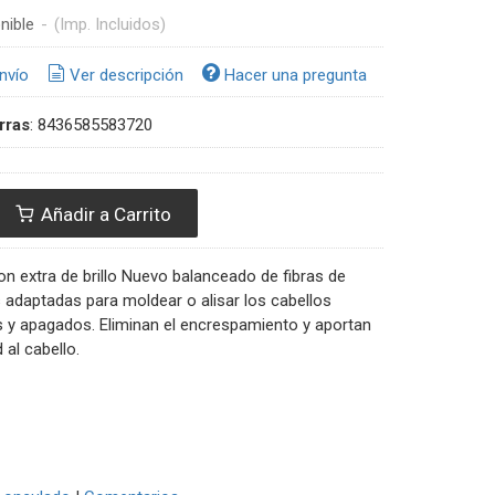
nible
-
(Imp. Incluidos)
nvío
Ver descripción
Hacer una pregunta
rras
:
8436585583720
Añadir a Carrito
n extra de brillo Nuevo balanceado de fibras de
 adaptadas para moldear o alisar los cabellos
 y apagados. Eliminan el encrespamiento y aportan
d al cabello.