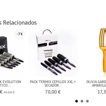
s Relacionados
-7 €
K EVOLUTION
PACK TERMIX CEPILLOS XXL +
OLIVIA GARD
TICO...
SECADOR...
AMARILLO
 €
70,00 €
17,
45,00 €