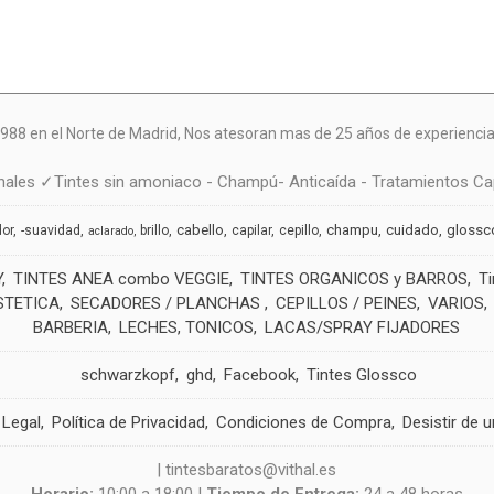
988 en el Norte de Madrid, N
os atesoran mas de 25 años de experiencia 
ales ✓Tintes sin amoniaco - Champú- Anticaída - Tratamientos Cap
cabello
champu
cuidado
glossc
dor
-suavidad
brillo
capilar
cepillo
aclarado
Y
TINTES ANEA combo VEGGIE
TINTES ORGANICOS y BARROS
T
STETICA
SECADORES / PLANCHAS
CEPILLOS / PEINES
VARIOS
BARBERIA
LECHES, TONICOS
LACAS/SPRAY FIJADORES
schwarzkopf
ghd
Facebook
Tintes Glossco
 Legal
Política de Privacidad
Condiciones de Compra
Desistir de 
| tintesbaratos@vithal.es