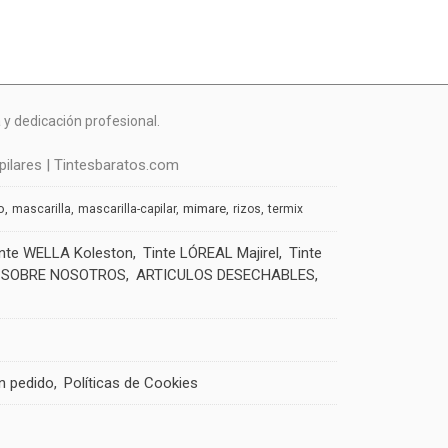
y dedicación profesional.
ilares | Tintesbaratos.com
o
mimare
mascarilla
mascarilla-capilar
rizos
termix
inte WELLA Koleston
Tinte LÓREAL Majirel
Tinte
SOBRE NOSOTROS
ARTICULOS DESECHABLES
un pedido
Políticas de Cookies