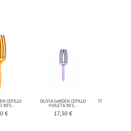
EN CEPILLO
OLIVIA GARDEN CEPILLO
TERMIX PRIDE CE
 90`S...
VIOLETA 90`S...
NEGRA 
30 €
17,30 €
9,50