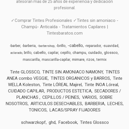
atesoran mas de 25 años de experiencia y dedicación
profesional.
✓Comprar Tintes Profesionales ✓Tintes sin amoniaco -
Champú- Anticaída - Tratamientos Capilares |
Tintesbaratos.com
-cabello
-brillo
-barber
-barberia
-reparador
-suavidad
-barbershop
cabello
champu
cuidado
glossco
brillo
capilar
cepillo
aclarado
mimare
mascarilla
mascarilla-capilar
rizos
termix
Tinte GLOSSCO
TINTE SIN AMONIACO NAMONY
TINTES
ANEA combo VEGGIE
TINTES ORGANICOS y BARROS
Tinte
WELLA Koleston
Tinte LÓREAL Majirel
Tinte INOA Lóreal
CUIDADO CAPILAR
PRODUCTOS ESTETICA
SECADORES /
PLANCHAS
CEPILLOS / PEINES
VARIOS
SOBRE
NOSOTROS
ARTICULOS DESECHABLES
BARBERIA
LECHES,
TONICOS
LACAS/SPRAY FIJADORES
schwarzkopf
ghd
Facebook
Tintes Glossco