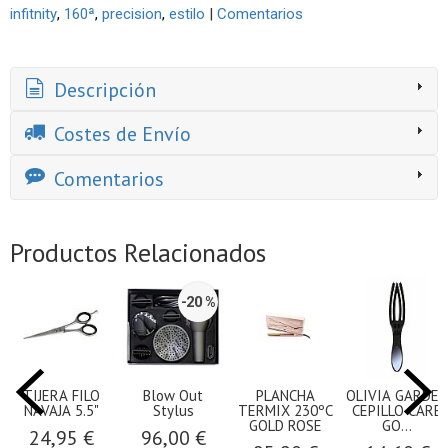
infitnity
160ª
precision
estilo
|
Comentarios
Descripción
Costes de Envío
Comentarios
Productos Relacionados
-20 %
TIJERA FILO
Blow Out
PLANCHA
OLIVIA GARDEN
NAVAJA 5.5"
Stylus
TERMIX 230ºC
CEPILLO CARE
GOLD ROSE
GO...
24,95 €
96,00 €