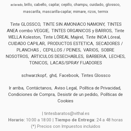
cabello
champu
cuidado
glossco
brillo
capilar
cepillo
aclarado
mimare
mascarilla
mascarilla-capilar
rizos
termix
Tinte GLOSSCO
TINTE SIN AMONIACO NAMONY
TINTES
ANEA combo VEGGIE
TINTES ORGANICOS y BARROS
Tinte
WELLA Koleston
Tinte LÓREAL Majirel
Tinte INOA Lóreal
CUIDADO CAPILAR
PRODUCTOS ESTETICA
SECADORES /
PLANCHAS
CEPILLOS / PEINES
VARIOS
SOBRE
NOSOTROS
ARTICULOS DESECHABLES
BARBERIA
LECHES,
TONICOS
LACAS/SPRAY FIJADORES
schwarzkopf
ghd
Facebook
Tintes Glossco
Ir arriba
Contáctanos
Aviso Legal
Política de Privacidad
Condiciones de Compra
Desistir de un pedido
Políticas de
Cookies
| tintesbaratos@vithal.es
Horario:
10:00 a 18:00 |
Tiempo de Entrega:
24 a 48 horas
(*) Precios con Impuestos incluidos