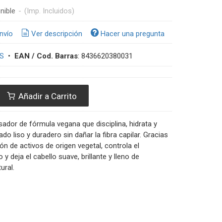
nible
-
(Imp. Incluidos)
nvío
Ver descripción
Hacer una pregunta
S
•
EAN / Cod. Barras
:
8436620380031
Añadir a Carrito
sador de fórmula vegana que disciplina, hidrata y
do liso y duradero sin dañar la fibra capilar. Gracias
n de activos de origen vegetal, controla el
y deja el cabello suave, brillante y lleno de
ural.