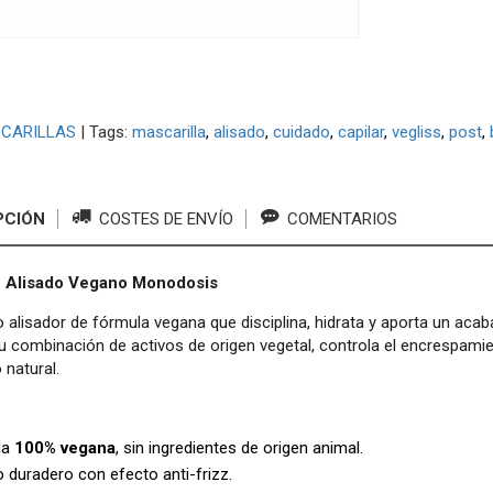
CARILLAS
|
Tags:
mascarilla
alisado
cuidado
capilar
vegliss
post
PCIÓN
COSTES DE ENVÍO
COMENTARIOS
 Alisado Vegano Monodosis
 alisador de fórmula vegana que disciplina, hidrata y aporta un acabad
u combinación de activos de origen vegetal, controla el encrespamient
natural.
la
100% vegana
, sin ingredientes de origen animal.
 duradero con efecto anti-frizz.