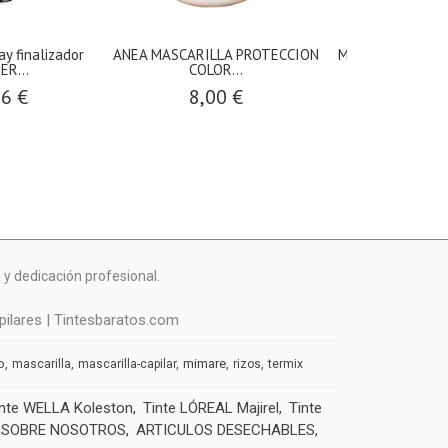
y finalizador
ANEA MASCARILLA PROTECCION
MIMARE CHAMPU
R...
COLOR...
480
76 €
8,00 €
12,0
y dedicación profesional.
ilares | Tintesbaratos.com
o
mimare
mascarilla
mascarilla-capilar
rizos
termix
inte WELLA Koleston
Tinte LÓREAL Majirel
Tinte
SOBRE NOSOTROS
ARTICULOS DESECHABLES