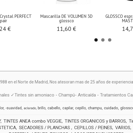
Crystal PERFECT
Mascarilla DE VOLUMEN 3D
GLOSSCO espra
pair
glossco
MASTE
24 €
11,60 €
14,
988 en el Norte de Madrid, N
os atesoran mas de 25 años de experiencia 
ales ✓Tintes sin amoniaco - Champú- Anticaída - Tratamientos Cap
cabello
champu
cuidado
glossc
dor
-suavidad
brillo
capilar
cepillo
aclarado
Y
TINTES ANEA combo VEGGIE
TINTES ORGANICOS y BARROS
T
STETICA
SECADORES / PLANCHAS
CEPILLOS / PEINES
VARIOS