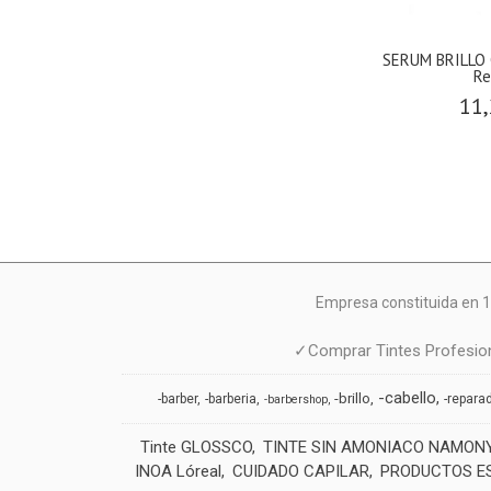
SERUM BRILLO 
Re
11,
Empresa constituida en 1
✓Comprar Tintes Profesion
-cabello
-brillo
-barber
-barberia
-repara
-barbershop
Tinte GLOSSCO
TINTE SIN AMONIACO NAMON
INOA Lóreal
CUIDADO CAPILAR
PRODUCTOS E