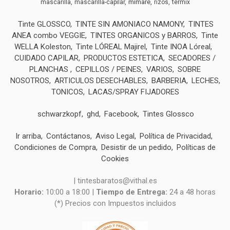
mimare
mascarilla
mascarilla-capilar
rizos
termix
Tinte GLOSSCO
TINTE SIN AMONIACO NAMONY
TINTES
ANEA combo VEGGIE
TINTES ORGANICOS y BARROS
Tinte
WELLA Koleston
Tinte LÓREAL Majirel
Tinte INOA Lóreal
CUIDADO CAPILAR
PRODUCTOS ESTETICA
SECADORES /
PLANCHAS
CEPILLOS / PEINES
VARIOS
SOBRE
NOSOTROS
ARTICULOS DESECHABLES
BARBERIA
LECHES,
TONICOS
LACAS/SPRAY FIJADORES
schwarzkopf
ghd
Facebook
Tintes Glossco
Ir arriba
Contáctanos
Aviso Legal
Política de Privacidad
Condiciones de Compra
Desistir de un pedido
Políticas de
Cookies
| tintesbaratos@vithal.es
Horario:
10:00 a 18:00 |
Tiempo de Entrega:
24 a 48 horas
(*) Precios con Impuestos incluidos