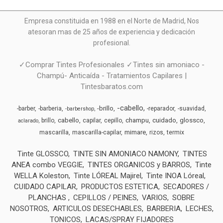
Empresa constituida en 1988 en el Norte de Madrid, N
os
atesoran mas de 25 años de experiencia y dedicación
profesional.
✓Comprar Tintes Profesionales ✓Tintes sin amoniaco -
Champú- Anticaída - Tratamientos Capilares |
Tintesbaratos.com
-cabello
-brillo
-barber
-barberia
-reparador
-suavidad
-barbershop
cabello
champu
cuidado
glossco
brillo
capilar
cepillo
aclarado
mimare
mascarilla
mascarilla-capilar
rizos
termix
Tinte GLOSSCO
TINTE SIN AMONIACO NAMONY
TINTES
ANEA combo VEGGIE
TINTES ORGANICOS y BARROS
Tinte
WELLA Koleston
Tinte LÓREAL Majirel
Tinte INOA Lóreal
CUIDADO CAPILAR
PRODUCTOS ESTETICA
SECADORES /
PLANCHAS
CEPILLOS / PEINES
VARIOS
SOBRE
NOSOTROS
ARTICULOS DESECHABLES
BARBERIA
LECHES,
TONICOS
LACAS/SPRAY FIJADORES