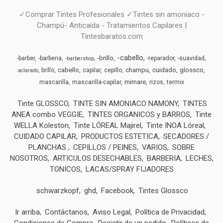
✓Comprar Tintes Profesionales ✓Tintes sin amoniaco -
Champú- Anticaída - Tratamientos Capilares |
Tintesbaratos.com
-cabello
-brillo
-barber
-barberia
-reparador
-suavidad
-barbershop
cabello
champu
cuidado
glossco
brillo
capilar
cepillo
aclarado
mimare
mascarilla
mascarilla-capilar
rizos
termix
Tinte GLOSSCO
TINTE SIN AMONIACO NAMONY
TINTES
ANEA combo VEGGIE
TINTES ORGANICOS y BARROS
Tinte
WELLA Koleston
Tinte LÓREAL Majirel
Tinte INOA Lóreal
CUIDADO CAPILAR
PRODUCTOS ESTETICA
SECADORES /
PLANCHAS
CEPILLOS / PEINES
VARIOS
SOBRE
NOSOTROS
ARTICULOS DESECHABLES
BARBERIA
LECHES,
TONICOS
LACAS/SPRAY FIJADORES
schwarzkopf
ghd
Facebook
Tintes Glossco
Ir arriba
Contáctanos
Aviso Legal
Política de Privacidad
Condiciones de Compra
Desistir de un pedido
Políticas de