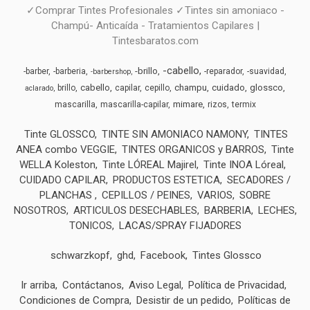
✓Comprar Tintes Profesionales ✓Tintes sin amoniaco -
Champú- Anticaída - Tratamientos Capilares |
Tintesbaratos.com
-cabello
-brillo
-barber
-barberia
-reparador
-suavidad
-barbershop
cabello
champu
cuidado
glossco
brillo
capilar
cepillo
aclarado
mimare
mascarilla
mascarilla-capilar
rizos
termix
Tinte GLOSSCO
TINTE SIN AMONIACO NAMONY
TINTES
ANEA combo VEGGIE
TINTES ORGANICOS y BARROS
Tinte
WELLA Koleston
Tinte LÓREAL Majirel
Tinte INOA Lóreal
CUIDADO CAPILAR
PRODUCTOS ESTETICA
SECADORES /
PLANCHAS
CEPILLOS / PEINES
VARIOS
SOBRE
NOSOTROS
ARTICULOS DESECHABLES
BARBERIA
LECHES,
TONICOS
LACAS/SPRAY FIJADORES
schwarzkopf
ghd
Facebook
Tintes Glossco
Ir arriba
Contáctanos
Aviso Legal
Política de Privacidad
Condiciones de Compra
Desistir de un pedido
Políticas de