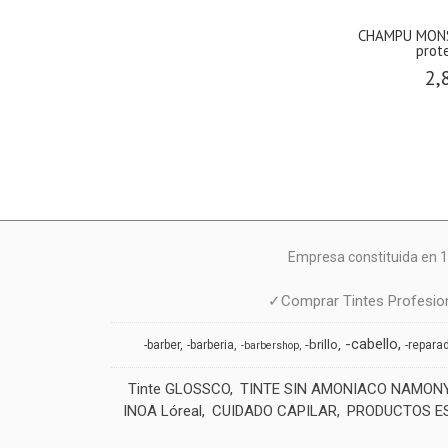
CHAMPU MONS
prote
2,
Empresa constituida en 1
✓Comprar Tintes Profesion
-cabello
-brillo
-barber
-barberia
-repara
-barbershop
Tinte GLOSSCO
TINTE SIN AMONIACO NAMON
INOA Lóreal
CUIDADO CAPILAR
PRODUCTOS E