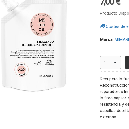
7,00 €
Producto Dispo
Costes de e
Marca
:
MIMAR
Recupera la fue
Reconstrucción
reparadores lim
la fibra capilar
resistencia y d
cabellos debili
externas.