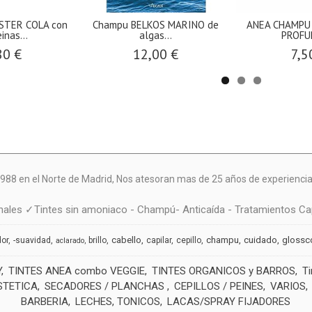
TER COLA con
Champu BELKOS MARINO de
ANEA CHAMPU
inas...
algas...
PROFUN
80 €
12,00 €
7,5
988 en el Norte de Madrid, N
os atesoran mas de 25 años de experiencia 
ales ✓Tintes sin amoniaco - Champú- Anticaída - Tratamientos Cap
cabello
champu
cuidado
glossc
dor
-suavidad
brillo
capilar
cepillo
aclarado
Y
TINTES ANEA combo VEGGIE
TINTES ORGANICOS y BARROS
T
STETICA
SECADORES / PLANCHAS
CEPILLOS / PEINES
VARIOS
BARBERIA
LECHES, TONICOS
LACAS/SPRAY FIJADORES