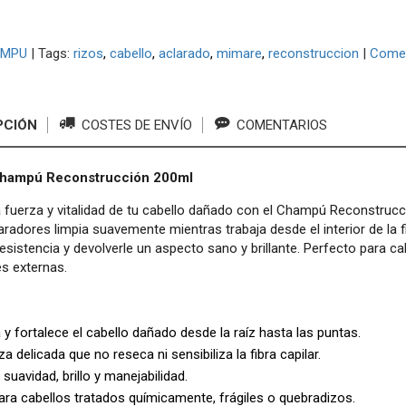
MPU
|
Tags:
rizos
cabello
aclarado
mimare
reconstruccion
|
Comen
PCIÓN
COSTES DE ENVÍO
COMENTARIOS
hampú Reconstrucción 200ml
 fuerza y vitalidad de tu cabello dañado con el Champú Reconstruc
aradores limpia suavemente mientras trabaja desde el interior de la f
resistencia y devolverle un aspecto sano y brillante. Perfecto para c
s externas.
y fortalece el cabello dañado desde la raíz hasta las puntas.
a delicada que no reseca ni sensibiliza la fibra capilar.
suavidad, brillo y manejabilidad.
ara cabellos tratados químicamente, frágiles o quebradizos.