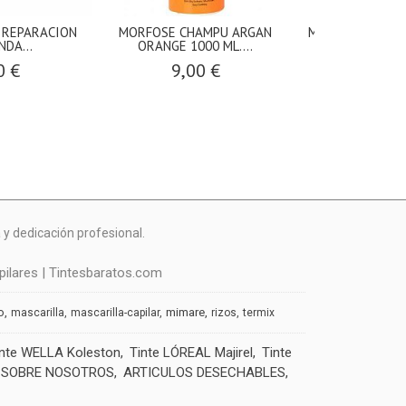
 REPARACION
MORFOSE CHAMPU ARGAN
MORFOSE CHAM
DA...
ORANGE 1000 ML....
BLUE 10
0 €
9,00 €
9,00
y dedicación profesional.
ilares | Tintesbaratos.com
o
mimare
mascarilla
mascarilla-capilar
rizos
termix
inte WELLA Koleston
Tinte LÓREAL Majirel
Tinte
SOBRE NOSOTROS
ARTICULOS DESECHABLES