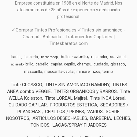
Empresa constituida en 1988 en el Norte de Madrid, N
os
atesoran mas de 25 años de experiencia y dedicación
profesional.
✓Comprar Tintes Profesionales ✓Tintes sin amoniaco -
Champú- Anticaída - Tratamientos Capilares |
Tintesbaratos.com
-cabello
-brillo
-barber
-barberia
-reparador
-suavidad
-barbershop
cabello
champu
cuidado
glossco
brillo
capilar
cepillo
aclarado
mimare
mascarilla
mascarilla-capilar
rizos
termix
Tinte GLOSSCO
TINTE SIN AMONIACO NAMONY
TINTES
ANEA combo VEGGIE
TINTES ORGANICOS y BARROS
Tinte
WELLA Koleston
Tinte LÓREAL Majirel
Tinte INOA Lóreal
CUIDADO CAPILAR
PRODUCTOS ESTETICA
SECADORES /
PLANCHAS
CEPILLOS / PEINES
VARIOS
SOBRE
NOSOTROS
ARTICULOS DESECHABLES
BARBERIA
LECHES,
TONICOS
LACAS/SPRAY FIJADORES