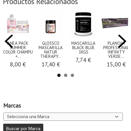
Productos Relacionados
ANEA PACK
GLOSSCO
MASCARILLA
PLANCHA
SUMMER
MASCARILLA
BLACK BLUE
PROFESIONAL
COLOR CHAMPU
NATUR
1KGS
INFINITY
+...
THERAPY...
VERDE...
7,74 €
8,00 €
17,40 €
15,00 €
Marcas