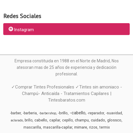
Redes Sociales
Instagram
Empresa constituida en 1988 en el Norte de Madrid, N
os
atesoran mas de 25 años de experiencia y dedicación
profesional.
✓Comprar Tintes Profesionales ✓Tintes sin amoniaco -
Champú- Anticaída - Tratamientos Capilares |
Tintesbaratos.com
-cabello
-brillo
-barber
-barberia
-reparador
-suavidad
-barbershop
cabello
champu
cuidado
glossco
brillo
capilar
cepillo
aclarado
mimare
mascarilla
mascarilla-capilar
rizos
termix