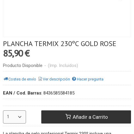
PLANCHA TERMIX 230ºC GOLD ROSE
85,90 €
Producto Disponible
-
(Imp. Incluidos)
Costes de envío
Ver descripción
Hacer pregunta
EAN / Cod. Barras
:
8436585584185
Añadir a Carrito
La plancha de pelo profesional Termix 230º incluye una