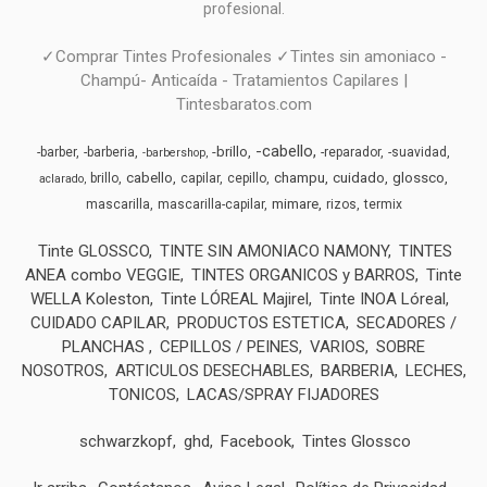
profesional.
✓Comprar Tintes Profesionales ✓Tintes sin amoniaco -
Champú- Anticaída - Tratamientos Capilares |
Tintesbaratos.com
-cabello
-brillo
-barber
-barberia
-reparador
-suavidad
-barbershop
cabello
champu
cuidado
glossco
brillo
capilar
cepillo
aclarado
mimare
mascarilla
mascarilla-capilar
rizos
termix
Tinte GLOSSCO
TINTE SIN AMONIACO NAMONY
TINTES
ANEA combo VEGGIE
TINTES ORGANICOS y BARROS
Tinte
WELLA Koleston
Tinte LÓREAL Majirel
Tinte INOA Lóreal
CUIDADO CAPILAR
PRODUCTOS ESTETICA
SECADORES /
PLANCHAS
CEPILLOS / PEINES
VARIOS
SOBRE
NOSOTROS
ARTICULOS DESECHABLES
BARBERIA
LECHES,
TONICOS
LACAS/SPRAY FIJADORES
schwarzkopf
ghd
Facebook
Tintes Glossco