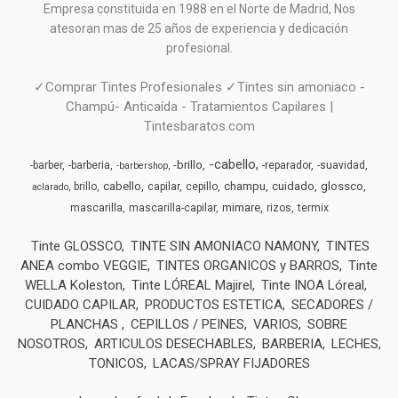
Empresa constituida en 1988 en el Norte de Madrid, N
os
atesoran mas de 25 años de experiencia y dedicación
profesional.
✓Comprar Tintes Profesionales ✓Tintes sin amoniaco -
Champú- Anticaída - Tratamientos Capilares |
Tintesbaratos.com
-cabello
-brillo
-barber
-barberia
-reparador
-suavidad
-barbershop
cabello
champu
cuidado
glossco
brillo
capilar
cepillo
aclarado
mimare
mascarilla
mascarilla-capilar
rizos
termix
Tinte GLOSSCO
TINTE SIN AMONIACO NAMONY
TINTES
ANEA combo VEGGIE
TINTES ORGANICOS y BARROS
Tinte
WELLA Koleston
Tinte LÓREAL Majirel
Tinte INOA Lóreal
CUIDADO CAPILAR
PRODUCTOS ESTETICA
SECADORES /
PLANCHAS
CEPILLOS / PEINES
VARIOS
SOBRE
NOSOTROS
ARTICULOS DESECHABLES
BARBERIA
LECHES,
TONICOS
LACAS/SPRAY FIJADORES